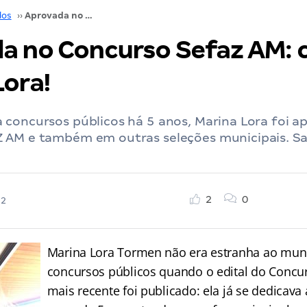
dos
››
Aprovada no Concurso Sefaz AM: conheça Marina Lora!
a no Concurso Sefaz AM: 
Lora!
 concursos públicos há 5 anos, Marina Lora foi a
 AM e também em outras seleções municipais. Sa
2
0
22
Marina Lora Tormen não era estranha ao mu
concursos públicos quando o edital do Conc
mais recente foi publicado: ela já se dedicava