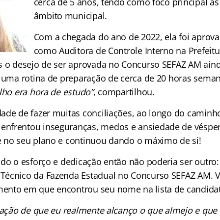
cerca de 5 anos, tendo como foco principal as
âmbito municipal.
Com a chegada do ano de 2022, ela foi apro
como Auditora de Controle Interno na Prefeitu
s o desejo de ser aprovada no Concurso SEFAZ AM ain
e uma rotina de preparação de cerca de 20 horas semana
lho era hora de estudo”
, compartilhou.
ade de fazer muitas conciliações, ao longo do caminh
nfrentou inseguranças, medos e ansiedade de vésper
 no seu plano e continuou dando o máximo de si!
do o esforço e dedicação então não poderia ser outro: 
Técnico da Fazenda Estadual no Concurso SEFAZ AM. V
ento em que encontrou seu nome na lista de candida
sação de que eu realmente alcanço o que almejo e qu