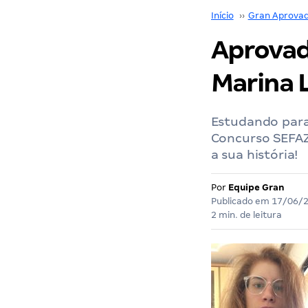
Início
››
Gran Aprova
Aprovad
Marina 
Estudando para
Concurso SEFAZ
a sua história!
Por
Equipe Gran
Publicado em
17/06/
2 min. de leitura