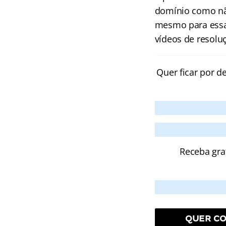
domínio como não 
mesmo para essas
vídeos de resolu
Quer ficar por d
Receba gra
QUER CO