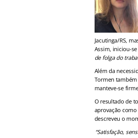
Jacutinga/RS, ma
Assim, iniciou-s
de folga do traba
Além da necessid
Tormen também e
manteve-se firme
O resultado de to
aprovação como 
descreveu o mom
“Satisfação, sen