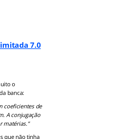
limitada 7.0
uito o
 da banca:
 coeficientes de
im. A conjugação
r matérias.”
as que não tinha