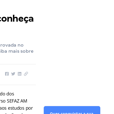
conheça
provada no
iba mais sobre
ndo dos
urso SEFAZ AM
 aos estudos por
Quer conquistar a sua