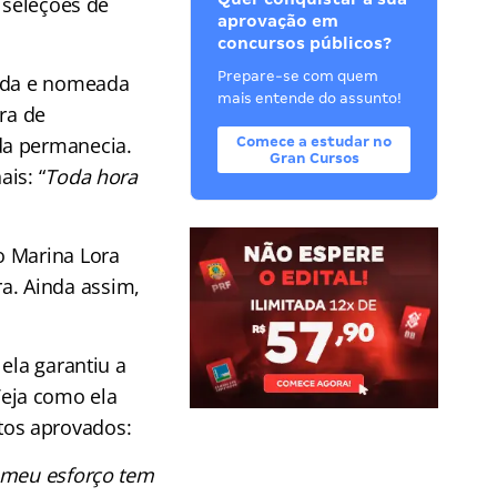
 seleções de
aprovação em
concursos públicos?
Prepare-se com quem
vada e nomeada
mais entende do assunto!
ra de
da permanecia.
Comece a estudar no
Gran Cursos
is: “
Toda hora
o Marina Lora
a. Ainda assim,
ela garantiu a
eja como ela
tos aprovados:
e meu esforço tem