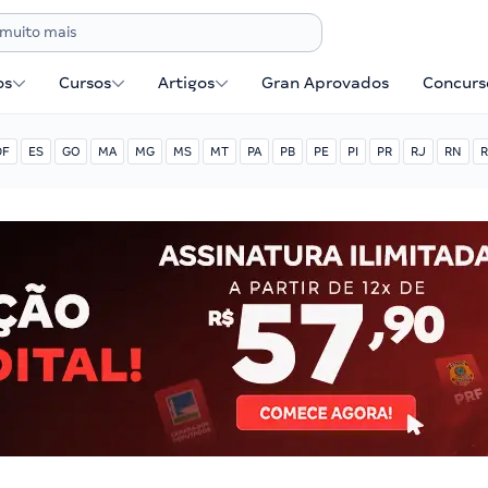
os
Cursos
Artigos
Gran Aprovados
Concurse
DF
ES
GO
MA
MG
MS
MT
PA
PB
PE
PI
PR
RJ
RN
R