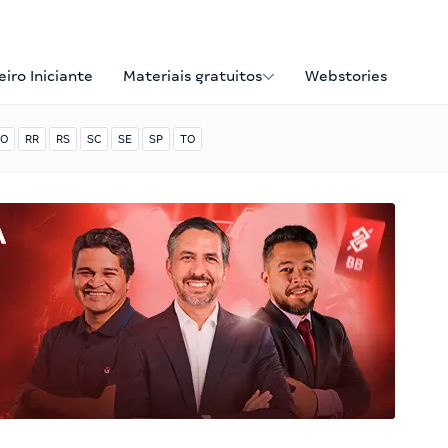
iro Iniciante
Materiais gratuitos
Webstories
O
RR
RS
SC
SE
SP
TO