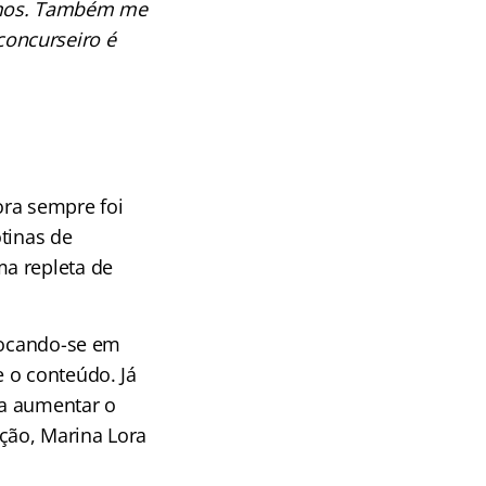
camos. Também me
concurseiro é
ora sempre foi
tinas de
a repleta de
 focando-se em
 o conteúdo. Já
ra aumentar o
ção, Marina Lora