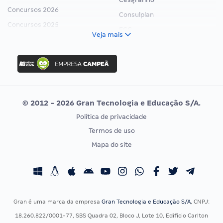
Concursos 2026
Consulplan
Concursos 2025
FCC
Veja mais
Concurso Nacional Unificado
FGV
Concurso Ibama
Idecan
Concurso MPU
Selecon
Editais publicados
Uniase
© 2012 - 2026 Gran Tecnologia e Educação S/A.
Vunesp
Política de privacidade
CONCURSOS POR PROFISSÃO
EXAME DE ORDEM
Termos de uso
Concursos Administrativos
OAB
Mapa do site
Concursos Educação
Prova OAB
Concursos Fiscais
Calendário OAB
Concursos Jurídicos
Questões OAB
Concursos Militares
Recursos OAB
Gran é uma marca da empresa
Gran Tecnologia e Educação S/A
, CNPJ:
Concursos Policiais
Exame de Ordem
18.260.822/0001-77, SBS Quadra 02, Bloco J, Lote 10, Edifício Carlton