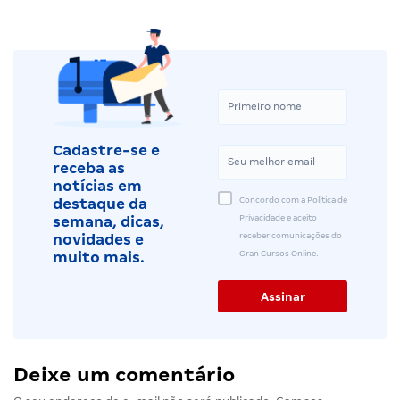
Cadastre-se e
receba as
notícias em
Concordo com a Política de
destaque da
Privacidade e aceito
semana, dicas,
receber comunicações do
novidades e
Gran Cursos Online.
muito mais.
Deixe um comentário