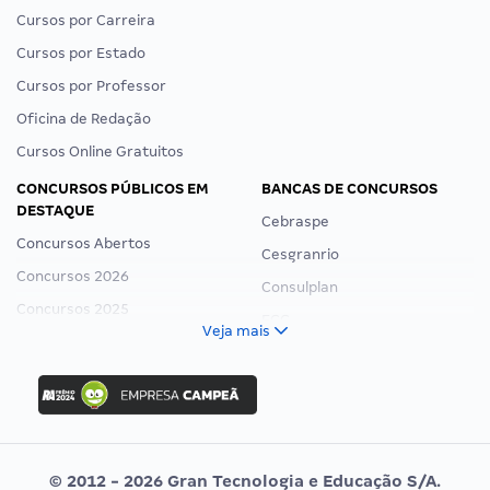
Cursos por Carreira
Cursos por Estado
Cursos por Professor
Oficina de Redação
Cursos Online Gratuitos
CONCURSOS PÚBLICOS EM
BANCAS DE CONCURSOS
DESTAQUE
Cebraspe
Concursos Abertos
Cesgranrio
Concursos 2026
Consulplan
Concursos 2025
FCC
Veja mais
Concurso Nacional Unificado
FGV
Concurso Ibama
Idecan
Concurso MPU
Selecon
Editais publicados
Uniase
© 2012 - 2026 Gran Tecnologia e Educação S/A.
Vunesp