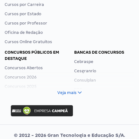
Cursos por Carreira
Cursos por Estado
Cursos por Professor
Oficina de Redação
Cursos Online Gratuitos
CONCURSOS PÚBLICOS EM
BANCAS DE CONCURSOS
DESTAQUE
Cebraspe
Concursos Abertos
Cesgranrio
Concursos 2026
Consulplan
Concursos 2025
FCC
Veja mais
Concurso Nacional Unificado
FGV
Concurso Ibama
Idecan
Concurso MPU
Selecon
Editais publicados
Uniase
© 2012 - 2026 Gran Tecnologia e Educação S/A.
Vunesp