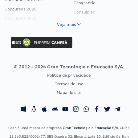
Cesgranrio
Concursos 2026
Consulplan
Concursos 2025
FCC
Veja mais
Concurso Nacional Unificado
FGV
Concurso Ibama
Idecan
Concurso MPU
Selecon
Editais publicados
Uniase
© 2012 - 2026 Gran Tecnologia e Educação S/A.
Vunesp
Política de privacidade
CONCURSOS POR PROFISSÃO
EXAME DE ORDEM
Termos de uso
Concursos Administrativos
OAB
Mapa do site
Concursos Educação
Prova OAB
Concursos Fiscais
Calendário OAB
Concursos Jurídicos
Questões OAB
Concursos Militares
Recursos OAB
Gran é uma marca da empresa
Gran Tecnologia e Educação S/A
, CNPJ:
Concursos Policiais
Exame de Ordem
18.260.822/0001-77, SBS Quadra 02, Bloco J, Lote 10, Edifício Carlton