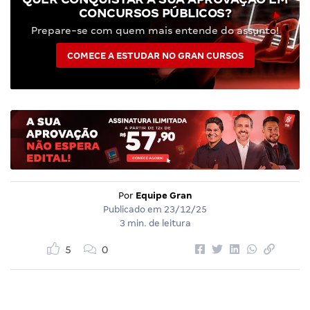
CONCURSOS PÚBLICOS?
Prepare-se com quem mais entende do assunto!
COMECE A ESTUDAR NO GRAN CURSOS
Por
Equipe Gran
Publicado em
23/12/25
3 min. de leitura
5
0