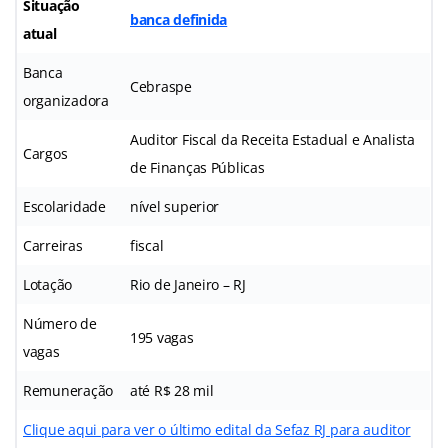
Situação
banca definida
atual
Banca
Cebraspe
organizadora
Auditor Fiscal da Receita Estadual e Analista
Cargos
de Finanças Públicas
Escolaridade
nível superior
Carreiras
fiscal
Lotação
Rio de Janeiro – RJ
Número de
195 vagas
vagas
Remuneração
até R$ 28 mil
Clique aqui para ver o último edital da Sefaz RJ para auditor