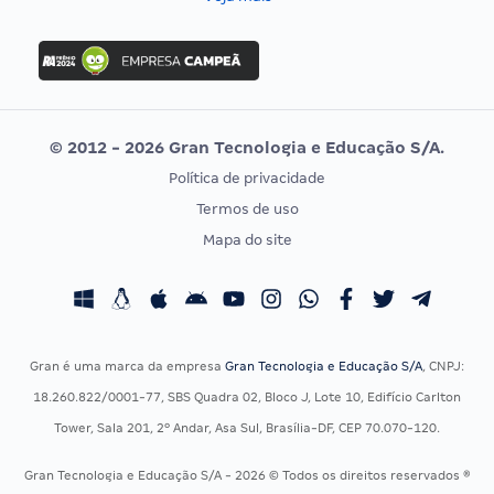
Concurso Nacional Unificado
FGV
Concurso Ibama
Idecan
Concurso MPU
Selecon
Editais publicados
Uniase
© 2012 - 2026 Gran Tecnologia e Educação S/A.
Vunesp
Política de privacidade
CONCURSOS POR PROFISSÃO
EXAME DE ORDEM
Termos de uso
Concursos Administrativos
OAB
Mapa do site
Concursos Educação
Prova OAB
Concursos Fiscais
Calendário OAB
Concursos Jurídicos
Questões OAB
Concursos Militares
Recursos OAB
Gran é uma marca da empresa
Gran Tecnologia e Educação S/A
, CNPJ:
Concursos Policiais
Exame de Ordem
18.260.822/0001-77, SBS Quadra 02, Bloco J, Lote 10, Edifício Carlton
Concursos Saúde
Tower, Sala 201, 2º Andar, Asa Sul, Brasília-DF, CEP 70.070-120.
Concursos Tribunais
Gran Tecnologia e Educação S/A - 2026 © Todos os direitos reservados ®
Residência Multiprofissional