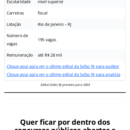
Escolaridade
nível superior
Carreiras
fiscal
Lotação
Rio de Janeiro – RJ
Número de
195 vagas
vagas
Remuneração
até R$ 28 mil
Clique aqui para ver o último edital da Sefaz RJ para auditor
Clique aqui para ver o último edital da Sefaz RJ para analista
Edital Sefaz RJ previsto para 2024
Quer ficar por dentro dos
concursos públicos abertos e