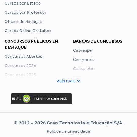
Cursos por Estado
Cursos por Professor
Oficina de Redação
Cursos Online Gratuitos
CONCURSOS PÚBLICOS EM
BANCAS DE CONCURSOS
DESTAQUE
Cebraspe
Concursos Abertos
Cesgranrio
Concursos 2026
Consulplan
Concursos 2025
FCC
Veja mais
Concurso Nacional Unificado
FGV
Concurso Ibama
Idecan
Concurso MPU
Selecon
Editais publicados
Uniase
© 2012 - 2026 Gran Tecnologia e Educação S/A.
Vunesp
Política de privacidade
CONCURSOS POR PROFISSÃO
EXAME DE ORDEM