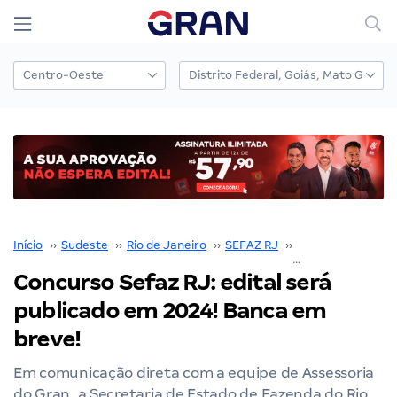
Início
››
Sudeste
››
Rio de Janeiro
››
SEFAZ RJ
››
Concurso SEFAZ 
Concurso Sefaz RJ: edital será
publicado em 2024! Banca em
breve!
Em comunicação direta com a equipe de Assessoria
do Gran, a Secretaria de Estado de Fazenda do Rio