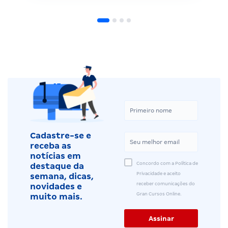
Cadastre-se e
receba as
notícias em
Concordo com a Política de
destaque da
Privacidade e aceito
semana, dicas,
receber comunicações do
novidades e
Gran Cursos Online.
muito mais.