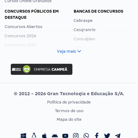
Cursos Online Gratuitos
CONCURSOS PÚBLICOS EM
BANCAS DE CONCURSOS
DESTAQUE
Cebraspe
Concursos Abertos
Cesgranrio
Concursos 2026
Consulplan
Concursos 2025
FCC
Veja mais
Concurso Nacional Unificado
FGV
Concurso Ibama
Idecan
Concurso MPU
Selecon
Editais publicados
Uniase
© 2012 - 2026 Gran Tecnologia e Educação S/A.
Vunesp
Política de privacidade
CONCURSOS POR PROFISSÃO
EXAME DE ORDEM
Termos de uso
Concursos Administrativos
OAB
Mapa do site
Concursos Educação
Prova OAB
Concursos Fiscais
Calendário OAB