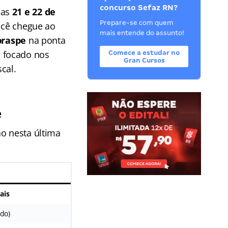
concurso Sefaz RN?
ias
21 e 22 de
Prepare-se com quem
você chegue ao
mais entende do assunto!
braspe
na ponta
o focado nos
Comece a estudar no
Gran Cursos
cal.
e
ão nesta última
ais
ado)