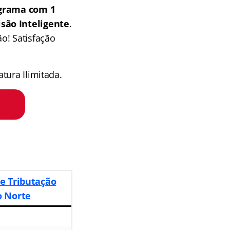
grama com 1
isão Inteligente
.
o! Satisfação
tura Ilimitada.
de Tributação
o Norte