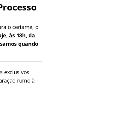
Processo
ara o certame, o
je, às 18h, da
isamos quando
 exclusivos
paração rumo à