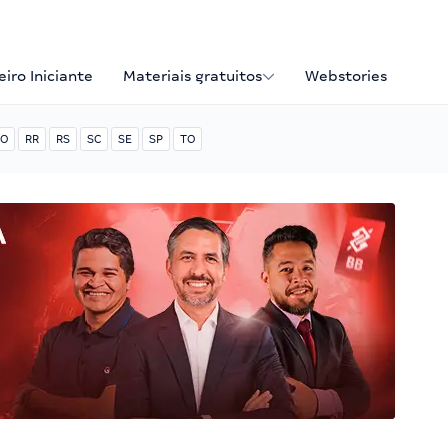
iro Iniciante
Materiais gratuitos
Webstories
O
RR
RS
SC
SE
SP
TO