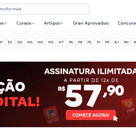
os
Cursos
Artigos
Gran Aprovados
Concurse
DF
ES
GO
MA
MG
MS
MT
PA
PB
PE
PI
PR
RJ
RN
R