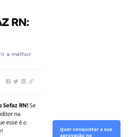
AZ RN:
ir a melhor
o Sefaz RN!
Se
ditor na
ue esse é o
Quer conquistar a sua
r!
aprovação no