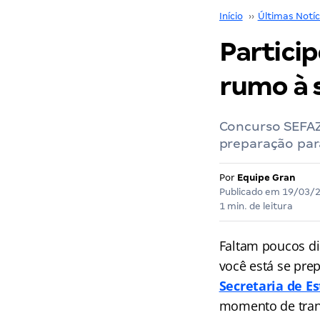
Início
››
Últimas Notíc
Partici
rumo à 
Concurso SEFAZ
preparação para
Por
Equipe Gran
Publicado em
19/03/
1 min. de leitura
Faltam poucos di
você está se pre
Secretaria de E
momento de tran