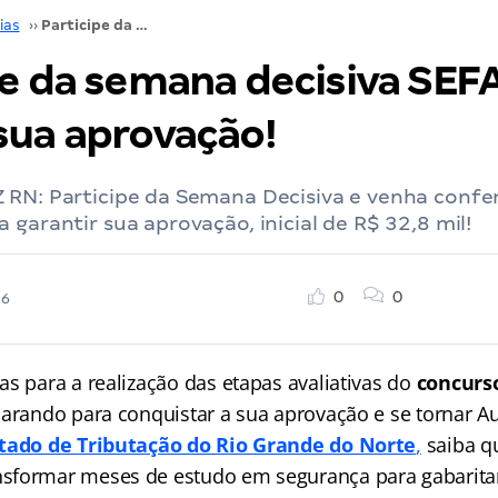
ias
››
Participe da semana decisiva SEFAZ RN: rumo à sua aprovação!
pe da semana decisiva SEF
sua aprovação!
 RN: Participe da Semana Decisiva e venha confer
 garantir sua aprovação, inicial de R$ 32,8 mil!
0
0
26
as para a realização das etapas avaliativas do
concurs
parando para conquistar a sua aprovação e se tornar Au
stado de Tributação do Rio Grande do Norte
,
saiba q
sformar meses de estudo em segurança para gabarita