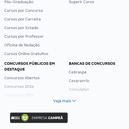
Pós-Graduação
Sugerir Curso
Cursos por Concurso
Cursos por Carreira
Cursos por Estado
Cursos por Professor
Oficina de Redação
Cursos Online Gratuitos
CONCURSOS PÚBLICOS EM
BANCAS DE CONCURSOS
DESTAQUE
Cebraspe
Concursos Abertos
Cesgranrio
Concursos 2026
Consulplan
Concursos 2025
FCC
Veja mais
Concurso Nacional Unificado
FGV
Concurso Ibama
Idecan
Concurso MPU
Selecon