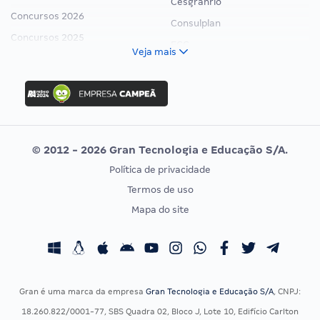
Cesgranrio
Concursos 2026
Consulplan
Concursos 2025
FCC
Veja mais
Concurso Nacional Unificado
FGV
Concurso Ibama
Idecan
Concurso MPU
Selecon
Editais publicados
Uniase
© 2012 - 2026 Gran Tecnologia e Educação S/A.
Vunesp
Política de privacidade
CONCURSOS POR PROFISSÃO
EXAME DE ORDEM
Termos de uso
Concursos Administrativos
OAB
Mapa do site
Concursos Educação
Prova OAB
Concursos Fiscais
Calendário OAB
Concursos Jurídicos
Questões OAB
Concursos Militares
Recursos OAB
Gran é uma marca da empresa
Gran Tecnologia e Educação S/A
, CNPJ:
Concursos Policiais
Exame de Ordem
18.260.822/0001-77, SBS Quadra 02, Bloco J, Lote 10, Edifício Carlton