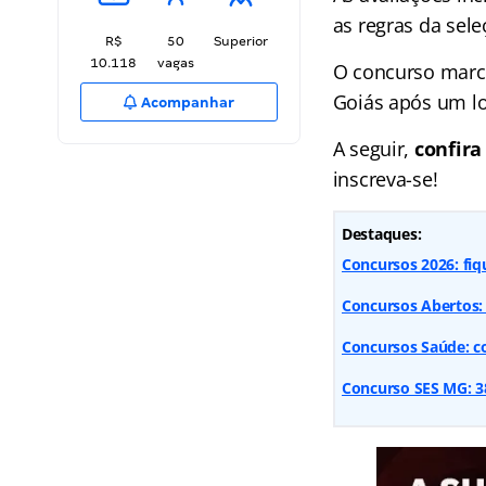
as regras da sele
R$
50
Superior
10.118
vagas
O concurso marca
Goiás após um lo
Acompanhar
A seguir,
confira
inscreva-se!
Destaques:
Concursos 2026: fiq
Concursos Abertos: 
Concursos Saúde: c
Concurso SES MG: 3