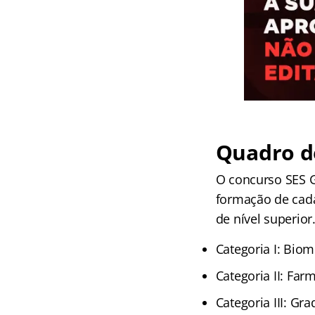
Quadro de
O concurso SES G
formação de cada
de nível superior
Categoria I: Bio
Categoria II: Far
Categoria III: G