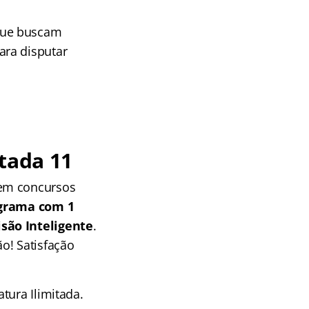
que buscam
ara disputar
tada 11
 em concursos
grama com 1
isão Inteligente
.
o! Satisfação
tura Ilimitada.