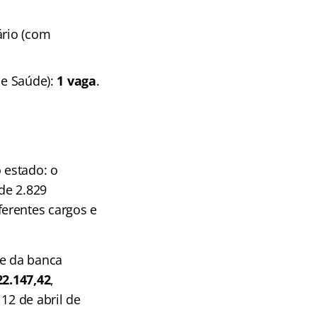
ário (com
de Saúde):
1 vaga
.
 estado: o
de 2.829
erentes cargos e
te da banca
22.147,42
,
12 de abril de