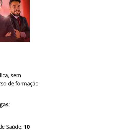
lica, sem
urso de formação
agas
;
 de Saúde:
10