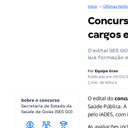
Início
››
Últimas Notíc
Concurs
cargos 
O edital SES GO
sua formação e
Por
Equipe Gran
Publicado em
09/03/
1 min. de leitura
O edital do
conc
Sobre o concurso
Saúde Pública. A
Secretaria de Estado da
Saúde de Goiás (SES GO)
pelo IADES, com i
As avaliações in