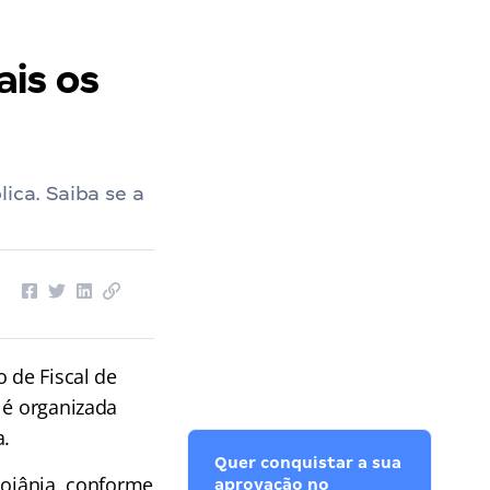
ais os
ica. Saiba se a
o de Fiscal de
é organizada
a.
Quer conquistar a sua
Goiânia, conforme
aprovação no