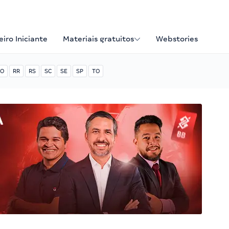
iro Iniciante
Materiais gratuitos
Webstories
O
RR
RS
SC
SE
SP
TO