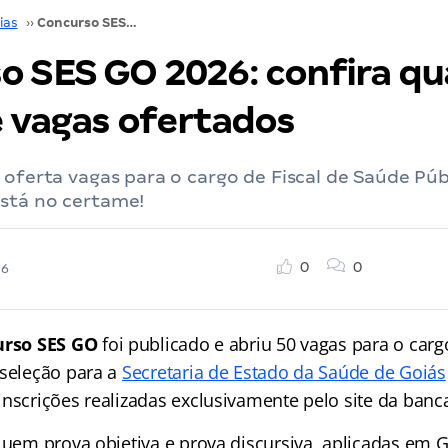
ias
››
Concurso SES GO 2026: confira quais os cargos e vagas ofertados
o SES GO 2026: confira qu
e vagas ofertados
 oferta vagas para o cargo de Fiscal de Saúde Públ
stá no certame!
0
0
26
urso SES GO
foi publicado e abriu 50 vagas para o carg
 seleção para a
Secretaria de Estado da Saúde de Goiás
nscrições realizadas exclusivamente pelo site da banc
cluem prova objetiva e prova discursiva, aplicadas em 