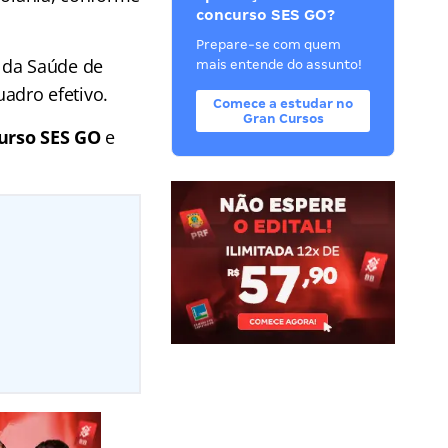
concurso SES GO?
Prepare-se com quem
 da Saúde de
mais entende do assunto!
adro efetivo.
Comece a estudar no
Gran Cursos
curso SES GO
e