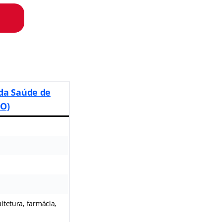
 da Saúde de
GO)
itetura, farmácia,