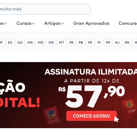
os
Cursos
Artigos
Gran Aprovados
Concurse
DF
ES
GO
MA
MG
MS
MT
PA
PB
PE
PI
PR
RJ
RN
R