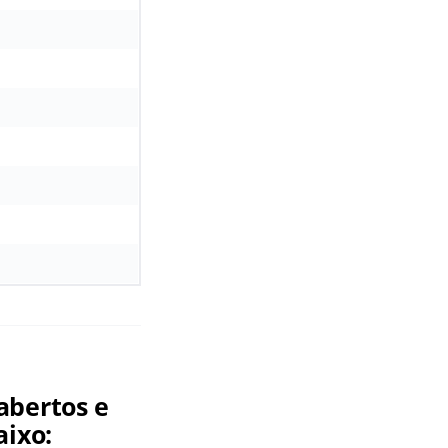
6
abertos e
aixo: