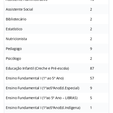
Assistente Social
2
Bibliotecário
2
Estatístico
2
Nutricionista
2
Pedagogo
9
Psicólogo
2
Educação Infantil (Creche e Pré-escola)
87
Ensino Fundamental I (1º ao 5º Ano)
57
Ensino Fundamental I (1ºao5ºAnoEd.Especial)
9
Ensino Fundamental I (1ºao 5º Ano – LIBRAS)
5
Ensino Fundamental I (1ºao5ºAnoEd.Indígena)
1