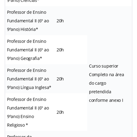
9ºano) Ciências*
Professor de Ensino
Fundamental II (6º ao
20h
9ºano) História*
Professor de Ensino
Fundamental II (6º ao
20h
9ºano) Geografia*
Curso superior
Professor de Ensino
Completo na área
Fundamental II (6º ao
20h
do cargo
9ºano) Língua Inglesa*
pretendida
Professor de Ensino
conforme anexo I
Fundamental II (6º ao
20h
9ºano) Ensino
Religioso *
Professor de