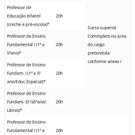
Professor de
Educação Infantil
20h
(creche e pré-escola)*
Curso superior
Professor de Ensino
Commpleto na área
Fundamental I (1º a
20h
do cargo
5ºano)*
pretendida
conforme anexo I
Professor de Ensino
Fundam. I (1º a 5º
20h
ano/Educ.Especial)*
Professor de Ensino
Fundam. I(1ºa5ºano/
20h
Libras)*
Professor de Ensino
Fundamental I (1º a
20h