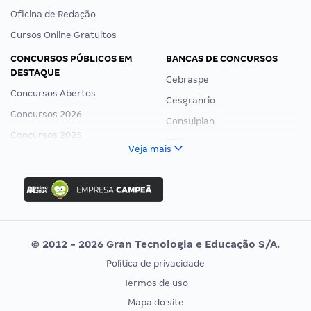
Oficina de Redação
Cursos Online Gratuitos
CONCURSOS PÚBLICOS EM
BANCAS DE CONCURSOS
DESTAQUE
Cebraspe
Concursos Abertos
Cesgranrio
Concursos 2026
Consulplan
Concursos 2025
FCC
Veja mais
Concurso Nacional Unificado
FGV
Concurso Ibama
Idecan
Concurso MPU
Selecon
Editais publicados
Uniase
© 2012 - 2026 Gran Tecnologia e Educação S/A.
Vunesp
Política de privacidade
CONCURSOS POR PROFISSÃO
EXAME DE ORDEM
Termos de uso
Concursos Administrativos
OAB
Mapa do site