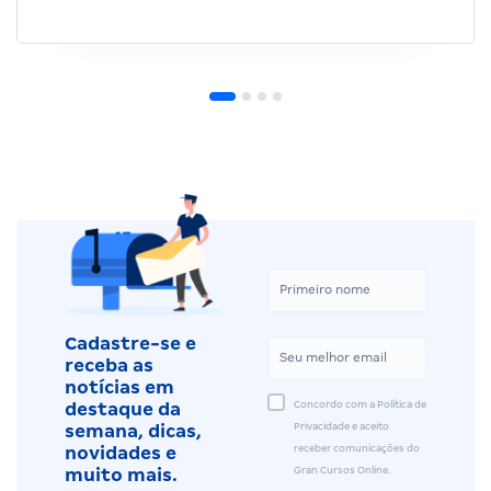
Cadastre-se e
receba as
notícias em
Concordo com a Política de
destaque da
Privacidade e aceito
semana, dicas,
receber comunicações do
novidades e
Gran Cursos Online.
muito mais.