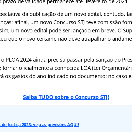
 o prazo de validade permanece até fevereiro de 2024.
ectativa da publicação de um novo edital, contudo,
nças: afinal, um novo Concurso STJ teve comissão fo
sim, um novo edital pode ser lançado em breve. O Supe
receu que o novo certame não deve atrapalhar o andame
 o PLOA 2024 ainda precisa passar pela sanção do Pre
 tornar oficialmente a conhecida LOA (Lei Orçamentária
ará os gastos do ano indicado no documento: no caso 
Saiba TUDO sobre o Concurso STJ!
 de Justiça 2023: veja as previsões AQUI!