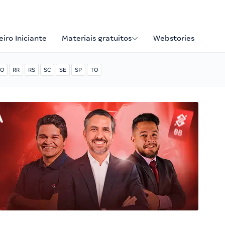
iro Iniciante
Materiais gratuitos
Webstories
O
RR
RS
SC
SE
SP
TO