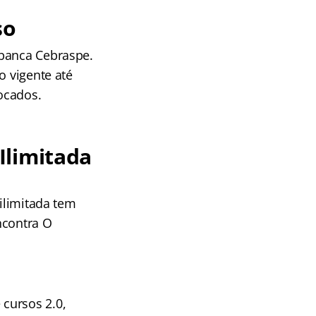
so
 banca
Cebraspe.
o vigente até
vocados.
Ilimitada
 ilimitada tem
ncontra O
cursos 2.0,