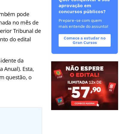
aprovação em
concursos públicos?
 também pode
Prepare-se com quem
rmada no mês de
mais entende do assunto!
rior Tribunal de
nto do edital
Comece a estudar no
Gran Cursos
sidente da
 Anual). Esta,
em questão, o