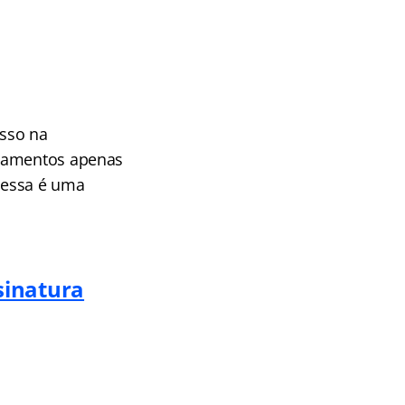
esso na
agamentos apenas
 essa é uma
sinatura