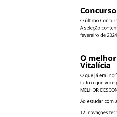
Concurso 
O último Concurs
A seleção contemp
fevereiro de 202
O melhor 
Vitalícia
O que já era incr
tudo o que você 
MELHOR DESCO
Ao estudar com a 
12 inovações tec