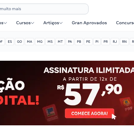
os
Cursos
Artigos
Gran Aprovados
Concurse
DF
ES
GO
MA
MG
MS
MT
PA
PB
PE
PI
PR
RJ
RN
R