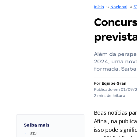
Início
››
Nacional
››
S
Concurs
previst
Além da perspe
2024, uma nova
formada. Saiba
Por
Equipe Gran
Publicado em
01/09/
2 min. de leitura
Boas notícias p
Afinal, na publi
Saiba mais
isso pode signif
STJ