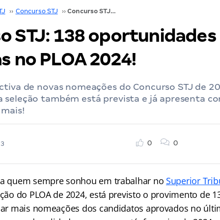
TJ
››
Concurso STJ
››
Concurso STJ: 138 oportunidades previstas no PLOA 2024!
o STJ: 138 oportunidades
as no PLOA 2024!
ctiva de novas nomeações do Concurso STJ de 2
 seleção também está prevista e já apresenta c
 mais!
0
0
23
ara quem sempre sonhou em trabalhar no
Superior Trib
cação do PLOA de 2024, está previsto o provimento de 1
icar mais nomeações dos candidatos aprovados no últi