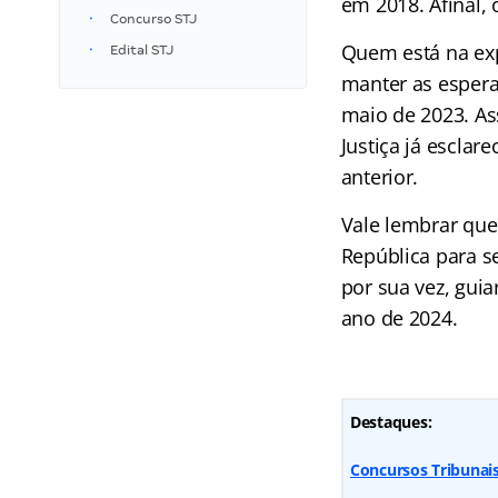
em 2018. Afinal,
Concurso STJ
Quem está na exp
Edital STJ
manter as espera
maio de 2023. As
Justiça já escla
anterior.
Vale lembrar que
República para se
por sua vez, gui
ano de 2024.
Destaques:
Concursos Tribunais