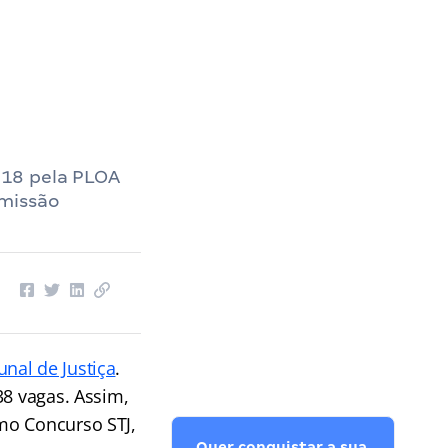
018 pela PLOA
omissão
unal de Justiça
.
38 vagas. Assim,
mo Concurso STJ,
Quer conquistar a sua