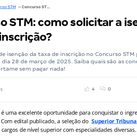
rso STM
››
Concurso STM: como solicitar a isenção da taxa de inscrição?
o STM: como solicitar a is
inscrição?
 de isenção da taxa de inscrição no Concurso STM
o dia 28 de março de 2025. Saiba quais são as con
certame sem pagar nada!
4
0
25
M
é uma excelente oportunidade para conquistar o ingre
 Com edital publicado, a seleção do
Superior Tribunal
 cargos de nível superior com especialidades diversas.