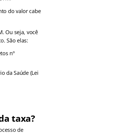
nto do valor cabe
M. Ou seja, você
o. São elas:
tos nº
io da Saúde (Lei
da taxa?
rocesso de