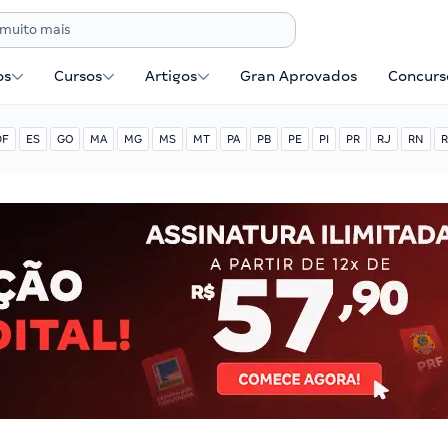
os
Cursos
Artigos
Gran Aprovados
Concurse
DF
ES
GO
MA
MG
MS
MT
PA
PB
PE
PI
PR
RJ
RN
R