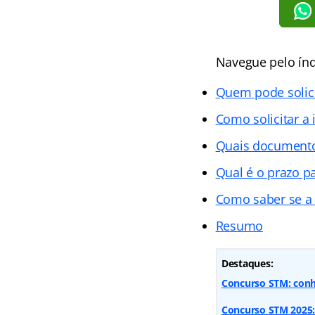
Navegue pelo índ
Quem pode solici
Como solicitar a
Quais documento
Qual é o prazo pa
Como saber se a s
Resumo
Destaques:
Concurso STM: conhe
Concurso STM 2025: