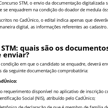
Concurso STM, o envio da documentação digitalizada 
ue se enquadrem na condição do doador de medula ós
nscritos no CadÚnico, o edital indica apenas que deverã
aneira digital, as informações referentes ao cadastro.
 STM: quais são os documento
 enviar?
condição em que o candidato se enquadre, deverá env
es da seguinte documentação comprobatória:
adÚnico:
 requerimento disponível no aplicativo de inscrição 
tificação Social (NIS), atribuído pelo CadÚnico;
etrônico de declaração de que é membro de família d