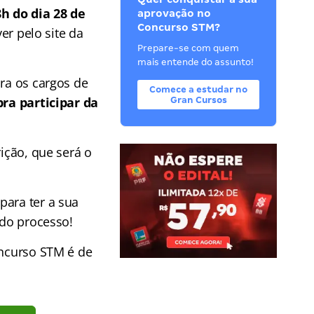
h do dia 28 de
aprovação no
Concurso STM?
ver pelo site da
Prepare-se com quem
mais entende do assunto!
ara os cargos de
Comece a estudar no
pra participar da
Gran Cursos
ição, que será o
para ter a sua
 do processo!
oncurso STM é de