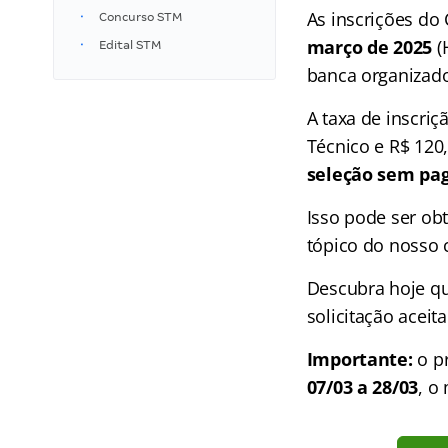
As inscrições d
Concurso STM
março de 2025
(
Edital STM
banca organizado
A taxa de inscriç
Técnico e R$ 120
seleção sem pa
Isso pode ser obt
tópico do nosso 
Descubra hoje qu
solicitação aceit
Importante:
o pr
07/03 a 28/03
, o