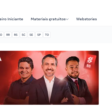
iro Iniciante
Materiais gratuitos
Webstories
O
RR
RS
SC
SE
SP
TO