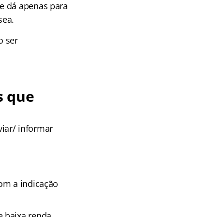
se dá apenas para
sea.
o ser
s que
iar/ informar
com a indicação
e baixa renda