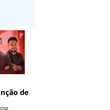
enção de
 STM.