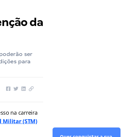
enção da
 poderão ser
dições para
sso na carreira
 Militar (STM)
Quer conquistar a sua