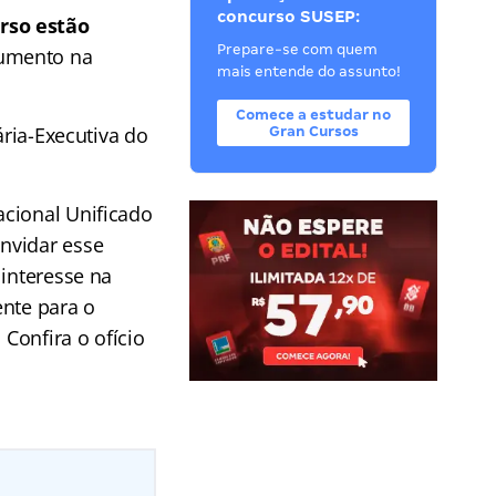
concurso SUSEP:
rso estão
Prepare-se com quem
cumento na
mais entende do assunto!
Comece a estudar no
ária-Executiva do
Gran Cursos
acional Unificado
nvidar esse
 interesse na
ente para o
 Confira o ofício