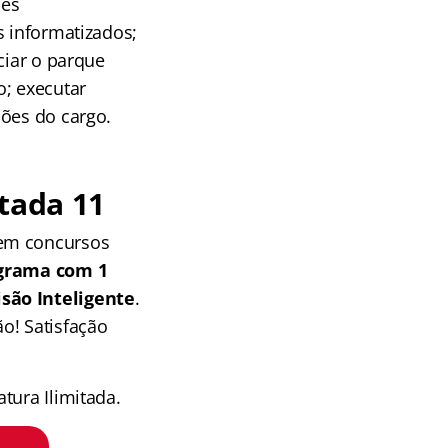
des
s informatizados;
ciar o parque
o; executar
ções do cargo.
tada 11
 em concursos
grama com 1
isão Inteligente
.
o! Satisfação
tura Ilimitada.