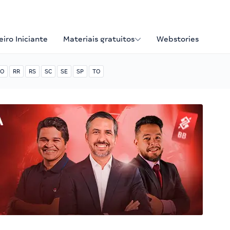
iro Iniciante
Materiais gratuitos
Webstories
O
RR
RS
SC
SE
SP
TO