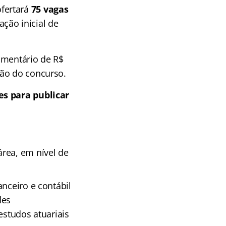
ofertará
75 vagas
ção inicial de
amentário de R$
ção do concurso.
es para publicar
rea, em nível de
nceiro e contábil
des
estudos atuariais