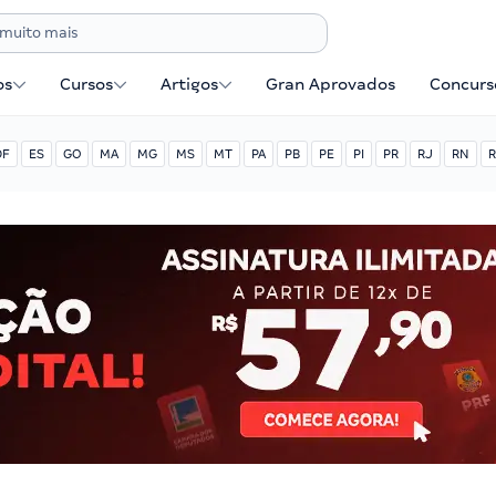
os
Cursos
Artigos
Gran Aprovados
Concurse
DF
ES
GO
MA
MG
MS
MT
PA
PB
PE
PI
PR
RJ
RN
R