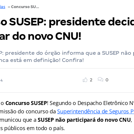
ias
››
Concurso SUSEP: presidente decide não participar do novo CNU!
o SUSEP: presidente deci
par do novo CNU!
: presidente do órgão informa que a SUSEP não p
ca está em definição! Confira!
2
0
24
 o
Concurso SUSEP
! Segundo o Despacho Eletrônico N
omissão do concurso da
Superintendência de Seguros P
comunicou que a
SUSEP não participará do novo CNU
,
os públicos em todo o país.