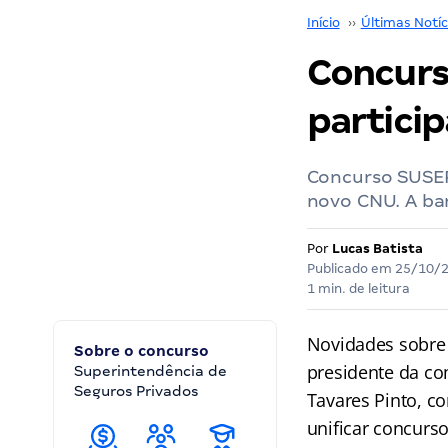
Início
››
Últimas Notíc
Concurs
partici
Concurso SUSEP
novo CNU. A ban
Por
Lucas Batista
Publicado em
25/10/
1 min. de leitura
Novidades sobre
Sobre o concurso
presidente da c
Superintendência de
Seguros Privados
Tavares Pinto, 
unificar concurs