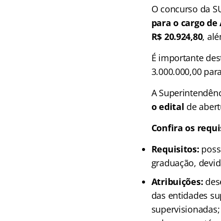
O concurso da S
para o cargo de 
R$ 20.924,80
, al
É importante des
3.000.000,00 par
A Superintendênc
o edital
de abert
Confira os requi
Requisitos:
possu
graduação, devid
Atribuições:
dese
das entidades sup
supervisionadas; 