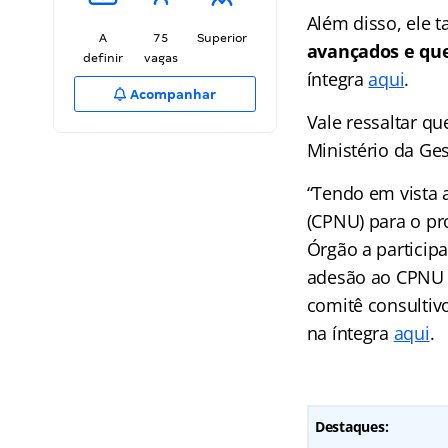
Além disso, ele
A
75
Superior
avançados e que
definir
vagas
íntegra
aqui
.
Acompanhar
Vale ressaltar qu
Ministério da Ges
“Tendo em vista 
(CPNU) para o pr
Órgão a particip
adesão ao CPNU e
comitê consultivo
na íntegra
aqui
.
Destaques: