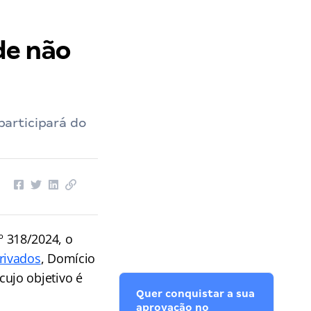
de não
articipará do
º 318/2024, o
rivados
, Domício
 cujo objetivo é
Quer conquistar a sua
aprovação no