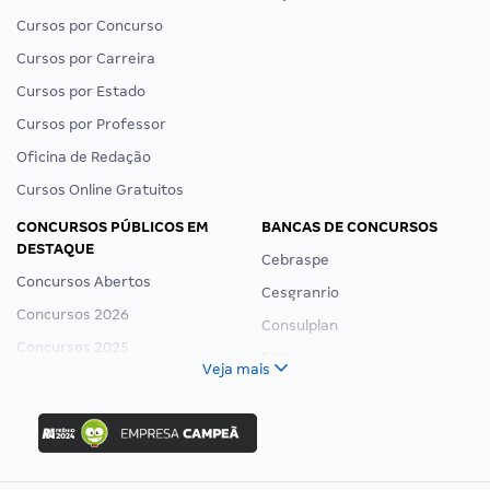
Cursos por Concurso
Cursos por Carreira
Cursos por Estado
Cursos por Professor
Oficina de Redação
Cursos Online Gratuitos
CONCURSOS PÚBLICOS EM
BANCAS DE CONCURSOS
DESTAQUE
Cebraspe
Concursos Abertos
Cesgranrio
Concursos 2026
Consulplan
Concursos 2025
FCC
Veja mais
Concurso Nacional Unificado
FGV
Concurso Ibama
Idecan
Concurso MPU
Selecon
Editais publicados
Uniase