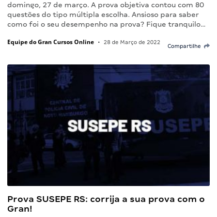
domingo, 27 de março. A prova objetiva contou com 80
questões do tipo múltipla escolha. Ansioso para saber
como foi o seu desempenho na prova? Fique tranquilo…
Equipe do Gran Cursos Online
•
28 de Março de 2022
Compartilhe
Prova SUSEPE RS: corrija a sua prova com o
Gran!