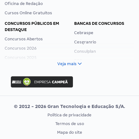
Oficina de Redação
Cursos Online Gratuitos
CONCURSOS PÚBLICOS EM
BANCAS DE CONCURSOS
DESTAQUE
Cebraspe
Concursos Abertos
Cesgranrio
Concursos 2026
Consulplan
Concursos 2025
FCC
Veja mais
Concurso Nacional Unificado
FGV
Concurso Ibama
Idecan
Concurso MPU
Selecon
Editais publicados
Uniase
© 2012 - 2026 Gran Tecnologia e Educação S/A.
Vunesp
Política de privacidade
CONCURSOS POR PROFISSÃO
EXAME DE ORDEM
Termos de uso
Concursos Administrativos
OAB
Mapa do site
Concursos Educação
Prova OAB