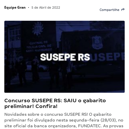
Equipe Gran
•
5 de Abril de 2022
Compartilhe
Concurso SUSEPE RS: SAIU o gabarito
preliminar! Confira!
Novidades sobre o concurso SUSEPE RS! O gabarito
preliminar foi divulgado nesta segunda-feira (28/03), no
site oficial da banca organizadora, FUNDATEC. As provas