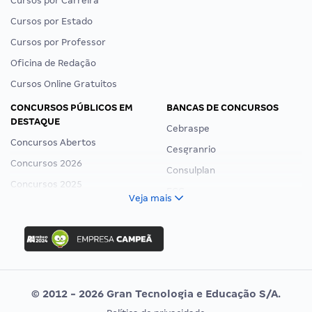
Cursos por Carreira
Cursos por Estado
Cursos por Professor
Oficina de Redação
Cursos Online Gratuitos
CONCURSOS PÚBLICOS EM
BANCAS DE CONCURSOS
DESTAQUE
Cebraspe
Concursos Abertos
Cesgranrio
Concursos 2026
Consulplan
Concursos 2025
FCC
Veja mais
Concurso Nacional Unificado
FGV
Concurso Ibama
Idecan
Concurso MPU
Selecon
Editais publicados
Uniase
© 2012 - 2026 Gran Tecnologia e Educação S/A.
Vunesp