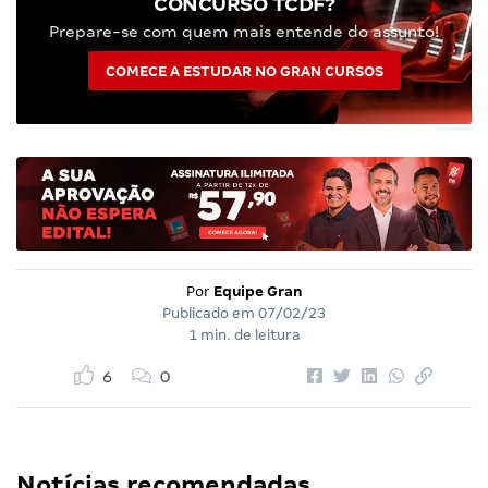
CONCURSO TCDF?
Prepare-se com quem mais entende do assunto!
COMECE A ESTUDAR NO GRAN CURSOS
Por
Equipe Gran
Publicado em
07/02/23
1 min. de leitura
6
0
Notícias recomendadas