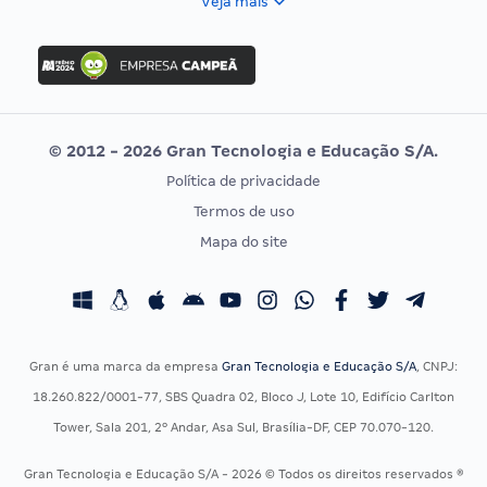
Veja mais
Concurso Nacional Unificado
FGV
Concurso Ibama
Idecan
Concurso MPU
Selecon
Editais publicados
Uniase
© 2012 - 2026 Gran Tecnologia e Educação S/A.
Vunesp
Política de privacidade
CONCURSOS POR PROFISSÃO
EXAME DE ORDEM
Termos de uso
Concursos Administrativos
OAB
Mapa do site
Concursos Educação
Prova OAB
Concursos Fiscais
Calendário OAB
Concursos Jurídicos
Questões OAB
Concursos Militares
Recursos OAB
Gran é uma marca da empresa
Gran Tecnologia e Educação S/A
, CNPJ:
Concursos Policiais
Exame de Ordem
18.260.822/0001-77, SBS Quadra 02, Bloco J, Lote 10, Edifício Carlton
Concursos Saúde
Tower, Sala 201, 2º Andar, Asa Sul, Brasília-DF, CEP 70.070-120.
Concursos Tribunais
Gran Tecnologia e Educação S/A - 2026 © Todos os direitos reservados ®
Residência Multiprofissional