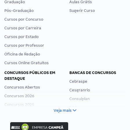
Graduação
Aulas Grátis
Pós-Graduação
Sugerir Curso
Cursos por Concurso
Cursos por Carreira
Cursos por Estado
Cursos por Professor
Oficina de Redação
Cursos Online Gratuitos
CONCURSOS PÚBLICOS EM
BANCAS DE CONCURSOS
DESTAQUE
Cebraspe
Concursos Abertos
Cesgranrio
Concursos 2026
Consulplan
Concursos 2025
FCC
Veja mais
Concurso Nacional Unificado
FGV
Concurso Ibama
Idecan