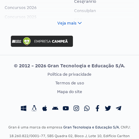
Cesgranrio
Concursos 2026
Consulplan
Concursos 2025
FCC
Veja mais
Concurso Nacional Unificado
FGV
Concurso Ibama
Idecan
Concurso MPU
Selecon
Editais publicados
Uniase
© 2012 - 2026 Gran Tecnologia e Educação S/A.
Vunesp
Política de privacidade
CONCURSOS POR PROFISSÃO
EXAME DE ORDEM
Termos de uso
Concursos Administrativos
OAB
Mapa do site
Concursos Educação
Prova OAB
Concursos Fiscais
Calendário OAB
Concursos Jurídicos
Questões OAB
Concursos Militares
Recursos OAB
Gran é uma marca da empresa
Gran Tecnologia e Educação S/A
, CNPJ:
Concursos Policiais
Exame de Ordem
18.260.822/0001-77, SBS Quadra 02, Bloco J, Lote 10, Edifício Carlton