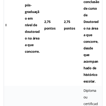
conclusão
pós-
de curso
graduaçã
de
o em
2,75
2,75
Doutorad
I
nível de
pontos
pontos
o na área
doutorad
a que
o na área
concorre,
a que
desde
concorre.
que
acompan
hado de
histórico
escolar.
Diploma
ou
certificad