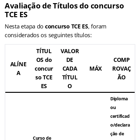
Avaliação de Títulos do
concurso
TCE ES
Nesta etapa do
concurso TCE ES
, foram
considerados os seguintes títulos:
TÍTUL
VALOR
OS do
DE
COMP
ALÍNE
concur
CADA
MÁX
ROVAÇ
A
so TCE
TÍTUL
ÃO
ES
O
Diploma
ou
certificad
o/declara
ção de
Curso de