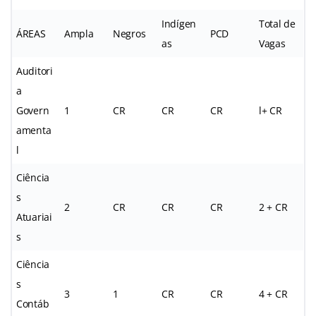
Indígen
Total de
ÁREAS
Ampla
Negros
PCD
as
Vagas
Auditori
a
Govern
1
CR
CR
CR
l+ CR
amenta
l
Ciência
s
2
CR
CR
CR
2 + CR
Atuariai
s
Ciência
s
3
1
CR
CR
4 + CR
Contáb