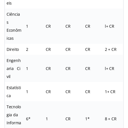
eis
Ciência
s
1
CR
CR
CR
l+ CR
Econôm
icas
Direito
2
CR
CR
CR
2 + CR
Engenh
aria Ci
1
CR
CR
CR
l+ CR
vil
Estatísti
1
CR
CR
CR
1+ CR
ca
Tecnolo
gia da
6*
1
CR
1*
8 + CR
Informa