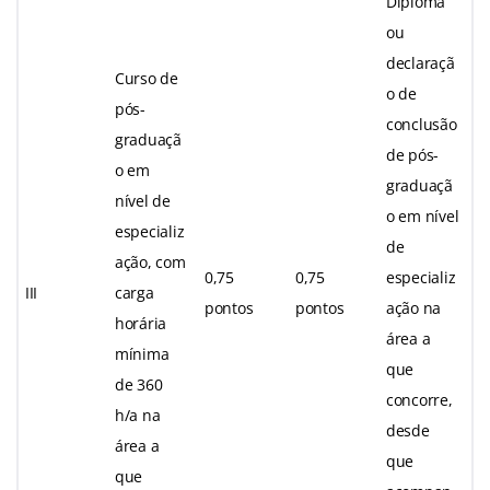
Diploma
ou
declaraçã
Curso de
o de
pós-
conclusão
graduaçã
de pós-
o em
graduaçã
nível de
o em nível
especializ
de
ação, com
0,75
0,75
especializ
III
carga
pontos
pontos
ação na
horária
área a
mínima
que
de 360
concorre,
h/a na
desde
área a
que
que