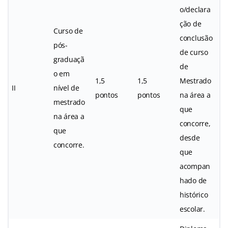
o/declara
ção de
Curso de
conclusão
pós-
de curso
graduaçã
de
o em
1,5
1,5
Mestrado
II
nível de
pontos
pontos
na área a
mestrado
que
na área a
concorre,
que
desde
concorre.
que
acompan
hado de
histórico
escolar.