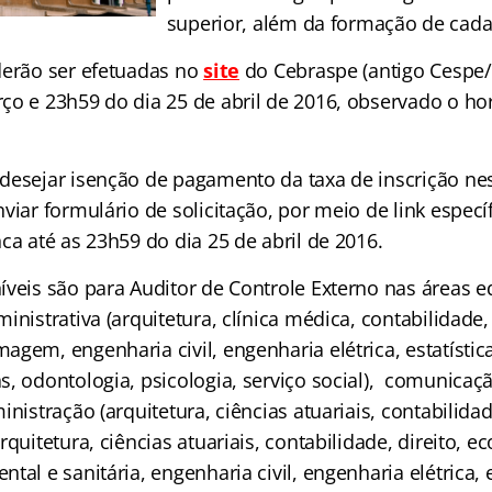
superior, além da formação de cada
derão ser efetuadas no
site
do Cebraspe (antigo Cespe/
o e 23h59 do dia 25 de abril de 2016, observado o horá
desejar isenção de pagamento da taxa de inscrição ne
viar formulário de solicitação, por meio de link espec
ca até as 23h59 do dia 25 de abril de 2016.
íveis são para Auditor de Controle Externo nas áreas e
inistrativa (arquitetura, clínica médica, contabilidade, 
gem, engenharia civil, engenharia elétrica, estatística,
, odontologia, psicologia, serviço social), comunicaçã
inistração (arquitetura, ciências atuariais, contabilidad
rquitetura, ciências atuariais, contabilidade, direito, e
al e sanitária, engenharia civil, engenharia elétrica, es