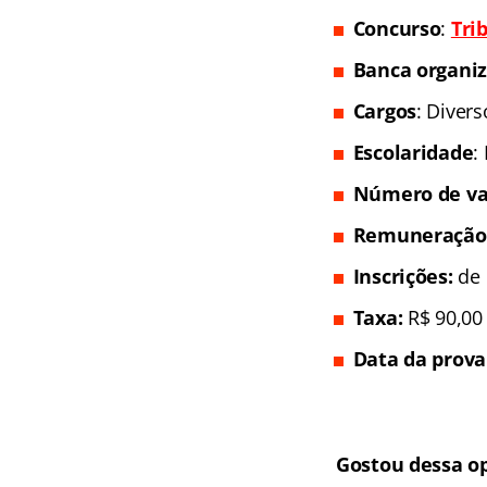
Concurso
:
Tri
Banca organi
Cargos
: Divers
Escolaridade
:
Número de va
Remuneração
In
scrições:
de 
Taxa:
R$ 90,00
Data da prova
Gostou dessa o