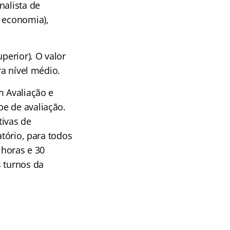
nalista de
, economia),
perior). O valor
ra nível médio.
m Avaliação e
e de avaliação.
tivas de
atório, para todos
 horas e 30
s turnos da