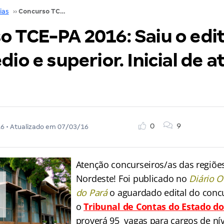
ias
››
Concurso TCE-PA 2016: Saiu o edital para nível médio e superior. Inicial de até R$6,2 mil!
 TCE-PA 2016: Saiu o edit
dio e superior. Inicial de a
0
9
16
• Atualizado em
07/03/16
Atenção concurseiros/as das regiõe
Nordeste! Foi publicado no
Diário O
do Pará
o aguardado edital do conc
o
Tribunal de Contas do Estado do
proverá 95 vagas para cargos de ní