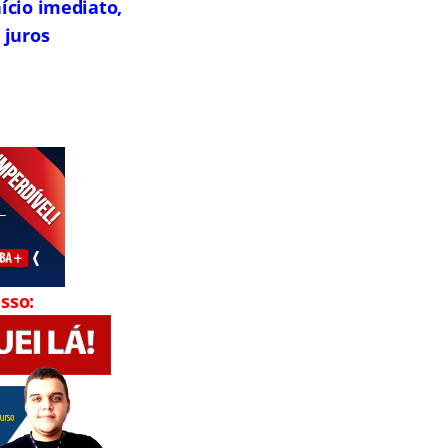
ício imediato,
 juros
sso: