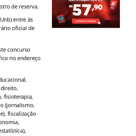
stro de reserva.
Unb) entre às
rio oficial de
ste concurso
ífico no endereço
ducacional,
direito,
 fisioterapia,
o (jornalismo,
e), fiscalização
conomia,
tatística),