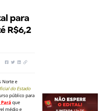
al para
té R$6,2
s Norte e
ficial do Estado
urso público para
 Pará
que
vel médio e