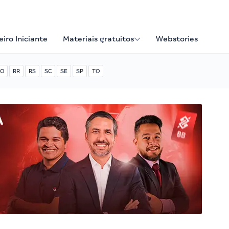
iro Iniciante
Materiais gratuitos
Webstories
O
RR
RS
SC
SE
SP
TO