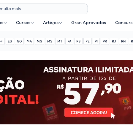
os
Cursos
Artigos
Gran Aprovados
Concurse
DF
ES
GO
MA
MG
MS
MT
PA
PB
PE
PI
PR
RJ
RN
R