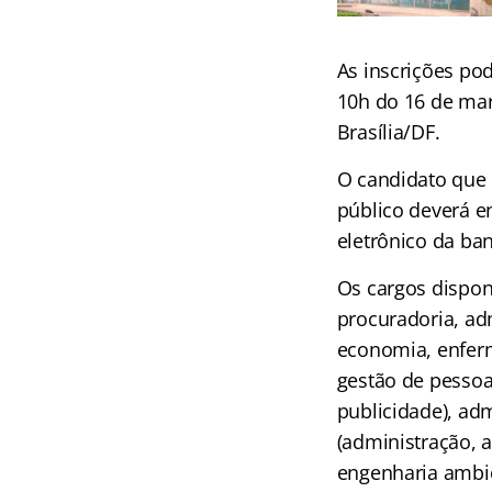
As inscrições po
10h do 16 de març
Brasília/DF.
O candidato que 
público deverá en
eletrônico da ban
Os cargos dispon
procuradoria, adm
economia, enferma
gestão de pessoas
publicidade), adm
(administração, a
engenharia ambient