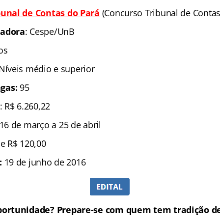
bunal de Contas do Pará
(Concurso Tribunal de Contas
zadora
: Cespe/UnB
os
 Níveis médio e superior
gas:
95
: R$ 6.260,22
1
6 de março a 2
5 de abril
 e R$ 120,00
:
19 de junho de 2016
portunidade? Prepare-se com quem tem tradição de