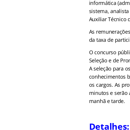
informática (adm
sistema, analist
Auxiliar Técnico 
As remunerações v
da taxa de partic
O concurso públi
Seleção e de Pro
A seleção para o
conhecimentos bás
os cargos. As pro
minutos e serão 
manhã e tarde.
Detalhes: