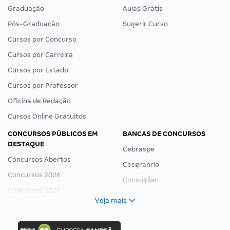
Graduação
Aulas Grátis
Pós-Graduação
Sugerir Curso
Cursos por Concurso
Cursos por Carreira
Cursos por Estado
Cursos por Professor
Oficina de Redação
Cursos Online Gratuitos
CONCURSOS PÚBLICOS EM
BANCAS DE CONCURSOS
DESTAQUE
Cebraspe
Concursos Abertos
Cesgranrio
Concursos 2026
Consulplan
Concursos 2025
FCC
Veja mais
Concurso Nacional Unificado
FGV
Concurso Ibama
Idecan