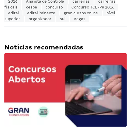
2016
Analista de Controle
carreiras
carreiras
fisicais
cespe
concurso
Concurso TCE-PR 2016
edital
edital iminente
gran cursos online
nível
superior
organizador
sul
Vagas
Notícias recomendadas