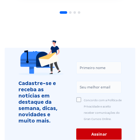
Cadastre-se e
receba as
notícias em
Concordo com a Política de
destaque da
Privacidade e aceito
semana, dicas,
receber comunicações do
novidades e
Gran Cursos Online.
muito mais.