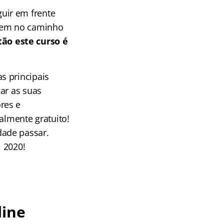
uir em frente
cem no caminho
tão este curso é
s principais
car as suas
res e
almente gratuito!
dade passar.
 2020!
line