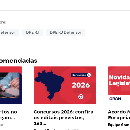
bre:
Defensor
DPE RJ
DPE RJ Defensor
ecomendadas
rtos no
Concursos 2026: confira
Acordo M
pagam…
os editais previstos,
Europei
163…
Equipe Gran
io