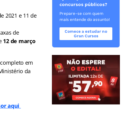
concursos públicos?
Prepare-se com quem
de 2021 e 11 de
mais entende do assunto!
taxas de
Comece a estudar no
Gran Cursos
de
12 de março
r completo em
Ministério da
sor aqui