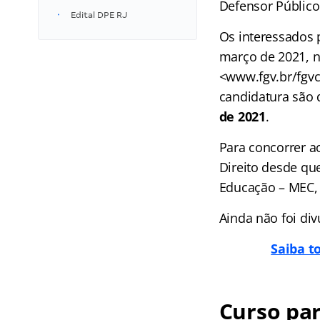
Defensor Público
Edital DPE RJ
Os interessados 
março de 2021, n
<www.fgv.br/fgvc
candidatura são
de 2021
.
Para concorrer a
Direito desde qu
Educação – MEC, 
Ainda não foi div
Saiba t
Curso pa