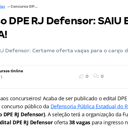
ias
››
Concurso DPE RJ Defensor: SAIU EDITAL! CONFIRA!
o DPE RJ Defensor: SAIU 
A!
J Defensor: Certame oferta vagas para o cargo 
ursos Online
0
0
21
 aos concurseiros! Acaba de ser publicado o edital DPE
 concurso público da
Defensoria Pública Estadual do R
o DPE RJ Defensor)
. A seleção terá a organização da 
dital DPE RJ Defensor
oferta
38 vagas
para ingresso no