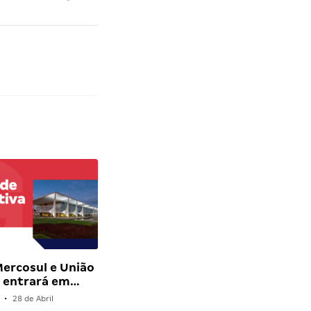
ercosul e União
a entrará em…
•
28 de Abril