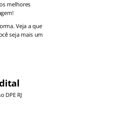
aos melhores
zagem!
orma. Veja a que
ocê seja mais um
dital
so DPE RJ