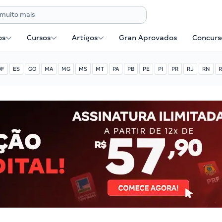
os
Cursos
Artigos
Gran Aprovados
Concurse
DF
ES
GO
MA
MG
MS
MT
PA
PB
PE
PI
PR
RJ
RN
R