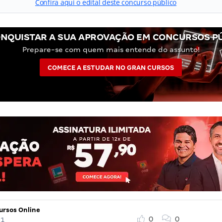
Confira aqui o edital deste concurso público
NQUISTAR A SUA APROVAÇÃO EM CONCURSOS P
Prepare-se com quem mais entende do assunto!
COMECE A ESTUDAR NO GRAN CURSOS
ursos Online
0
0
21