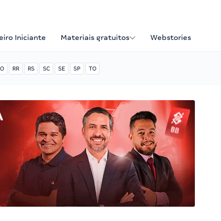
iro Iniciante
Materiais gratuitos
Webstories
O
RR
RS
SC
SE
SP
TO