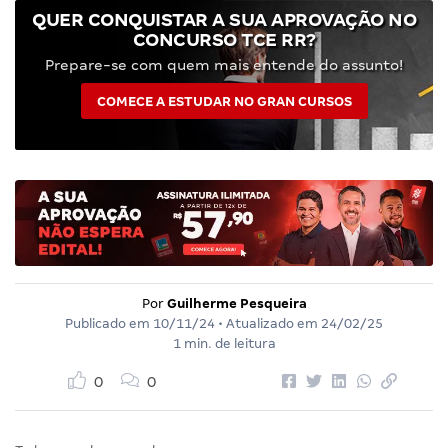
QUER CONQUISTAR A SUA APROVAÇÃO NO
CONCURSO TCE RR?
Prepare-se com quem mais entende do assunto!
COMECE A ESTUDAR NO GRAN CURSOS
Por
Guilherme Pesqueira
Publicado em
10/11/24
• Atualizado em
24/02/25
1 min. de leitura
0
0