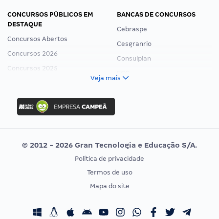
CONCURSOS PÚBLICOS EM
BANCAS DE CONCURSOS
DESTAQUE
Cebraspe
Concursos Abertos
Cesgranrio
Concursos 2026
Consulplan
Concursos 2025
FCC
Veja mais
Concurso Nacional Unificado
FGV
Concurso Ibama
Idecan
Concurso MPU
Selecon
Editais publicados
Uniase
© 2012 - 2026 Gran Tecnologia e Educação S/A.
Vunesp
Política de privacidade
CONCURSOS POR PROFISSÃO
EXAME DE ORDEM
Termos de uso
Concursos Administrativos
OAB
Mapa do site
Concursos Educação
Prova OAB
Concursos Fiscais
Calendário OAB