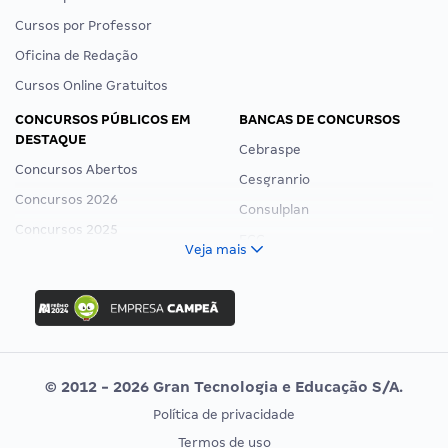
Cursos por Professor
Oficina de Redação
Cursos Online Gratuitos
CONCURSOS PÚBLICOS EM
BANCAS DE CONCURSOS
DESTAQUE
Cebraspe
Concursos Abertos
Cesgranrio
Concursos 2026
Consulplan
Concursos 2025
FCC
Veja mais
Concurso Nacional Unificado
FGV
Concurso Ibama
Idecan
Concurso MPU
Selecon
Editais publicados
Uniase
© 2012 - 2026 Gran Tecnologia e Educação S/A.
Vunesp
Política de privacidade
CONCURSOS POR PROFISSÃO
EXAME DE ORDEM
Termos de uso