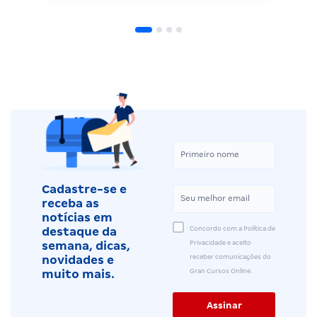
Cadastre-se e
receba as
notícias em
Concordo com a Política de
destaque da
Privacidade e aceito
semana, dicas,
receber comunicações do
novidades e
Gran Cursos Online.
muito mais.