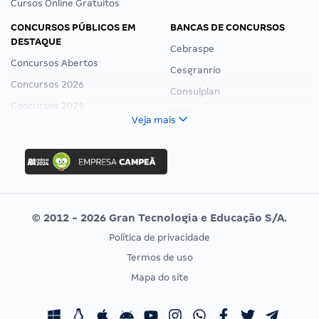
Cursos Online Gratuitos
CONCURSOS PÚBLICOS EM
BANCAS DE CONCURSOS
DESTAQUE
Cebraspe
Concursos Abertos
Cesgranrio
Concursos 2026
Consulplan
Concursos 2025
FCC
Veja mais
Concurso Nacional Unificado
FGV
Concurso Ibama
Idecan
Concurso MPU
Selecon
Editais publicados
Uniase
© 2012 - 2026 Gran Tecnologia e Educação S/A.
Vunesp
Política de privacidade
CONCURSOS POR PROFISSÃO
EXAME DE ORDEM
Termos de uso
Concursos Administrativos
OAB
Mapa do site
Concursos Educação
Prova OAB
Concursos Fiscais
Calendário OAB