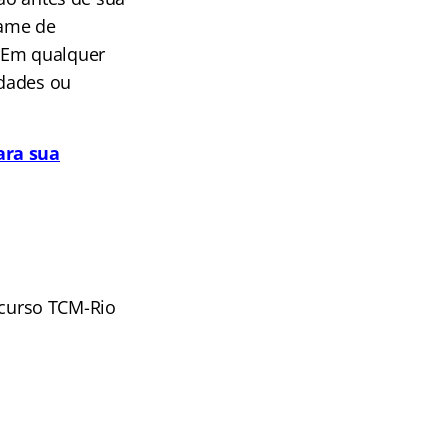
xame de
. Em qualquer
idades ou
ara sua
curso TCM-Rio