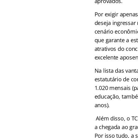
aprovados.
Por exigir apena
deseja ingressar
cenário econômic
que garante a es
atrativos do con
excelente aposen
Na lista das van
estatutário de co
1.020 mensais (p
educação, também
anos).
Além disso, o TC
a chegada ao gra
Por isso tudo, a