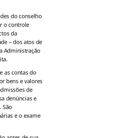
ades do conselho
 o controle
ctos da
ade – dos atos de
da Administração
ita.
re as contas do
or bens e valores
 admissões de
sa denúncias e
. São
nárias e o exame
ção antes de sua