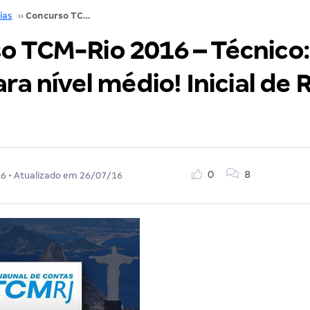
ias
››
Concurso TCM-Rio 2016 – Técnico: Saiu o edital para nível médio! Inicial de R$ 10,5 mil!
o TCM-Rio 2016 – Técnico:
ara nível médio! Inicial de 
0
8
16
• Atualizado em
26/07/16