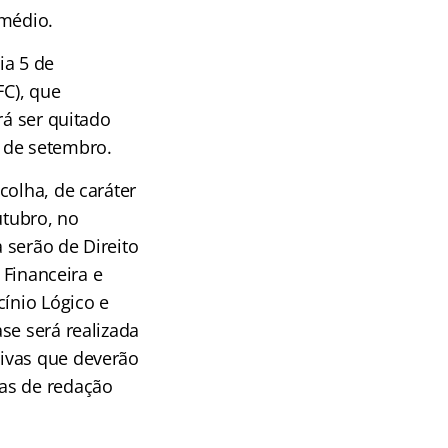
 médio.
ia 5 de
FC), que
rá ser quitado
 de setembro.
colha, de caráter
outubro, no
 serão de Direito
 Financeira e
cínio Lógico e
se será realizada
sivas que deverão
ras de redação