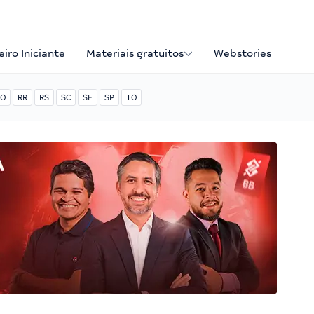
iro Iniciante
Materiais gratuitos
Webstories
O
RR
RS
SC
SE
SP
TO