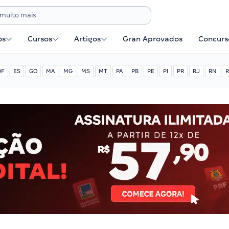
os
Cursos
Artigos
Gran Aprovados
Concurse
DF
ES
GO
MA
MG
MS
MT
PA
PB
PE
PI
PR
RJ
RN
R