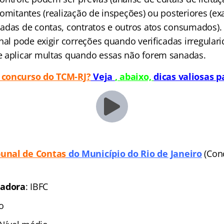
comitantes (realização de inspeções) ou posteriores (e
adas de contas, contratos e outros atos consumados)
nal pode exigir correções quando verificadas irregular
 aplicar multas quando essas não forem sanadas.
 concurso do TCM-RJ?
Veja
, abaixo,
dicas valiosas p
bunal de Conta
s
do Município do Rio de Janeiro
(Con
zadora
: IBFC
o