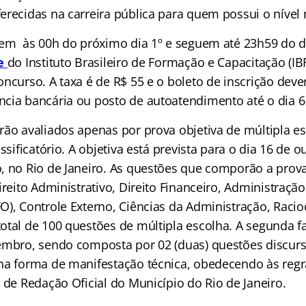
erecidas na carreira pública para quem possui o nível
rem às 00h do próximo dia 1º e seguem até 23h59 do d
te
do Instituto Brasileiro de Formação e Capacitação (IB
ncurso. A taxa é de R$ 55 e o boleto de inscrição deve
cia bancária ou posto de autoatendimento até o dia 6
rão avaliados apenas por prova objetiva de múltipla es
assificatório. A objetiva está prevista para o dia 16 de 
, no Rio de Janeiro. As questões que comporão a prova
ireito Administrativo, Direito Financeiro, Administração
), Controle Externo, Ciências da Administração, Racio
otal de 100 questões de múltipla escolha. A segunda fa
embro, sendo composta por 02 (duas) questões discur
na forma de manifestação técnica, obedecendo às reg
 de Redação Oficial do Município do Rio de Janeiro.