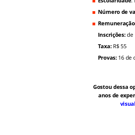
Escolaridade
:
Número de va
Remuneração
Inscrições:
de 
Taxa:
R$ 55
Provas:
16 de o
Gostou dessa o
anos de exper
visua