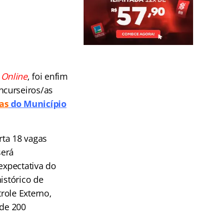
s
Online
, foi enfim
ncurseiros/as
a
s
do Município
rta 18 vagas
será
expectativa do
istórico de
role Externo,
 de 200