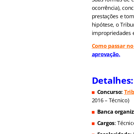
ocorrência), con
prestações e tom
hipótese, o Tribu
impropriedades e
Como passar no
aprovação.
Detalhes:
Concurso:
Tri
2016 – Técnico)
Banca organi
Cargos
: Técnic