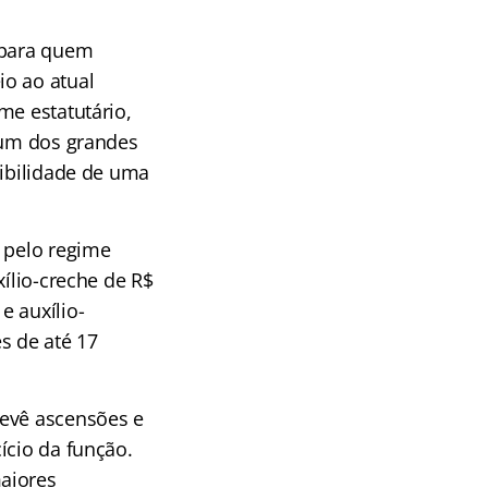
 para quem
io ao atual
me estatutário,
, um dos grandes
sibilidade de uma
a pelo regime
xílio-creche de R$
e auxílio-
s de até 17
revê ascensões e
ício da função.
aiores