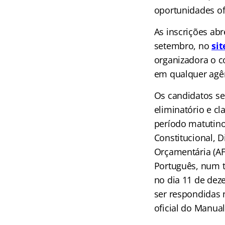
oportunidades of
As inscrições ab
setembro, no
si
organizadora o co
em qualquer agên
Os candidatos se
eliminatório e cl
período matutino
Constitucional, D
Orçamentária (AFO
Português, num t
no dia 11 de dez
ser respondidas 
oficial do Manual