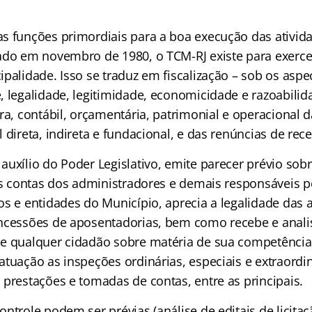
s funções primordiais para a boa execução das ativid
do em novembro de 1980, o TCM-RJ existe para exercer
palidade. Isso se traduz em fiscalização – sob os aspe
, legalidade, legitimidade, economicidade e razoabilid
ra, contábil, orçamentária, patrimonial e operacional 
 direta, indireta e fundacional, e das renúncias de rece
auxílio do Poder Legislativo, emite parecer prévio sob
 as contas dos administradores e demais responsáveis p
os e entidades do Município, aprecia a legalidade das
ncessões de aposentadorias, bem como recebe e anali
e qualquer cidadão sobre matéria de sua competência
atuação as inspeções ordinárias, especiais e extraordi
 prestações e tomadas de contas, entre as principais.
ntrole podem ser prévias (análise de editais de licita