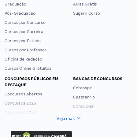
Graduação
Aulas Grátis
Pós-Graduação
Sugerir Curso
Cursos por Concurso
Cursos por Carreira
Cursos por Estado
Cursos por Professor
Oficina de Redação
Cursos Online Gratuitos
CONCURSOS PÚBLICOS EM
BANCAS DE CONCURSOS
DESTAQUE
Cebraspe
Concursos Abertos
Cesgranrio
Concursos 2026
Consulplan
Concursos 2025
FCC
Veja mais
Concurso Nacional Unificado
FGV
Concurso Ibama
Idecan