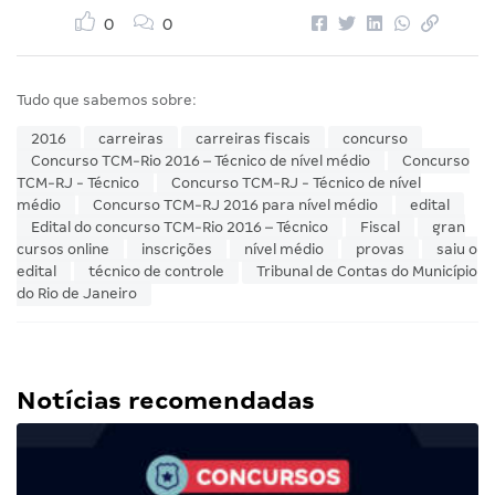
0
0
Tudo que sabemos sobre:
2016
carreiras
carreiras fiscais
concurso
Concurso TCM-Rio 2016 – Técnico de nível médio
Concurso
TCM-RJ - Técnico
Concurso TCM-RJ - Técnico de nível
médio
Concurso TCM-RJ 2016 para nível médio
edital
Edital do concurso TCM-Rio 2016 – Técnico
Fiscal
gran
cursos online
inscrições
nível médio
provas
saiu o
edital
técnico de controle
Tribunal de Contas do Município
do Rio de Janeiro
Notícias recomendadas