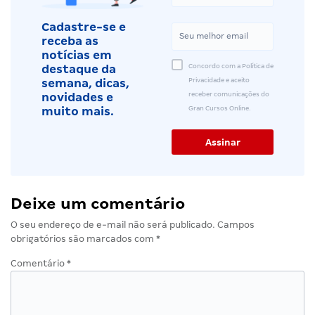
Cadastre-se e
receba as
notícias em
Concordo com a Política de
destaque da
Privacidade e aceito
semana, dicas,
receber comunicações do
novidades e
Gran Cursos Online.
muito mais.
Deixe um comentário
O seu endereço de e-mail não será publicado.
Campos
obrigatórios são marcados com
*
Comentário
*