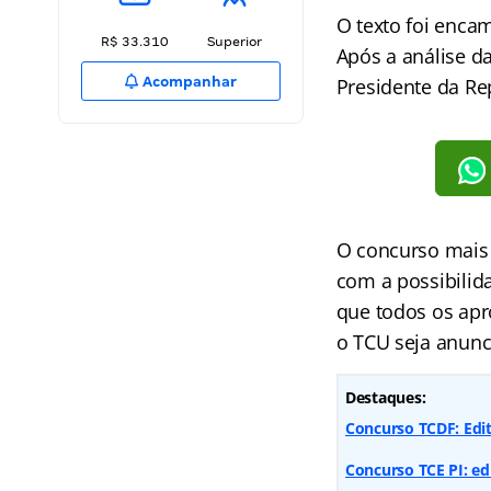
O texto foi enca
R$ 33.310
Superior
Após a análise d
Acompanhar
Presidente da Re
O concurso mais 
com a possibilid
que todos os ap
o TCU seja anunc
Destaques:
Concurso TCDF: Edita
Concurso TCE PI: edi