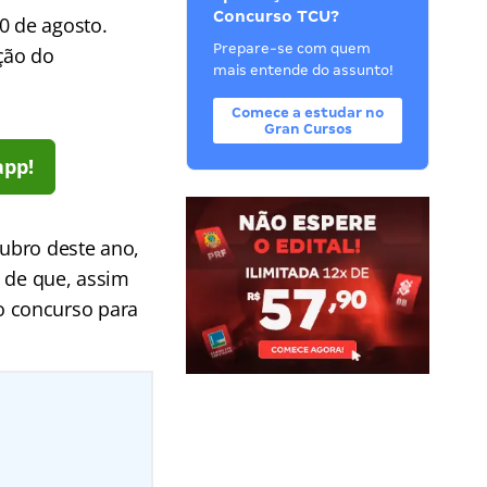
Concurso TCU?
0 de agosto.
Prepare-se com quem
ção do
mais entende do assunto!
Comece a estudar no
Gran Cursos
app!
ubro deste ano,
é de que, assim
o concurso para