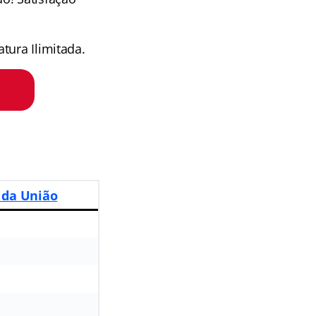
tura Ilimitada.
 da União