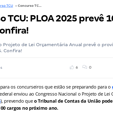
rso TCU
››
Concurso TCU: PLOA 2025 prevê 100 vagas. Confira!
o TCU: PLOA 2025 prevê 1
onfira!
o Projeto de Lei Orçamentária Anual prevê o pro
. Confira!
6
0
24
a para os concurseiros que estão se preparando para o
federal enviou ao Congresso Nacional o Projeto de Lei
5
), prevendo que
o Tribunal de Contas da União poder
00 cargos no próximo ano.