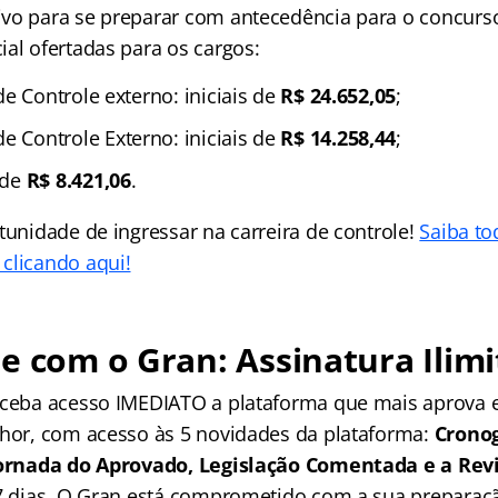
vo para se preparar com antecedência para o concurso
ial ofertadas para os cargos:
de Controle externo: iniciais de
R$ 24.652,05
;
e Controle Externo: iniciais de
R$ 14.258,44
;
 de
R$ 8.421,06
.
tunidade de ingressar na carreira de controle!
Saiba to
clicando aqui!
e com o Gran: Assinatura Ilimi
receba acesso IMEDIATO a plataforma que mais aprova
lhor, com acesso às 5 novidades da plataforma:
Crono
 Jornada do Aprovado, Legislação Comentada e a Rev
 7 dias. O Gran está comprometido com a sua preparaçã