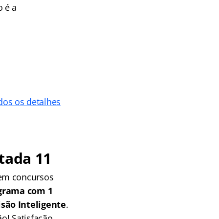
 é a
dos os detalhes
tada 11
 em concursos
grama com 1
isão Inteligente
.
o! Satisfação