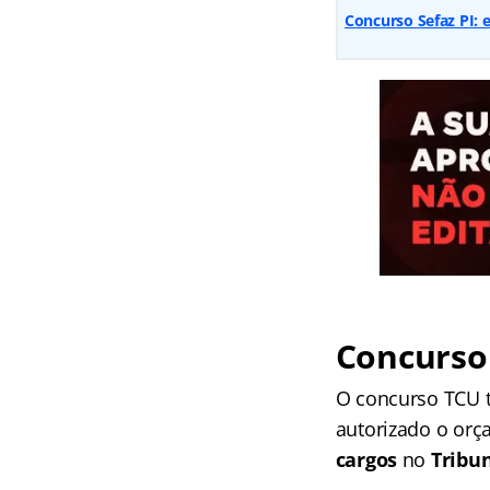
Concurso Sefaz PI: e
Concurso
O concurso TCU t
autorizado o or
cargos
no
Tribu