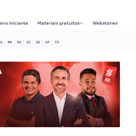
iro Iniciante
Materiais gratuitos
Webstories
O
RR
RS
SC
SE
SP
TO