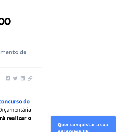
00
vimento de
concurso do
 Orçamentária
á realizar o
Quer conquistar a sua
aprovação no