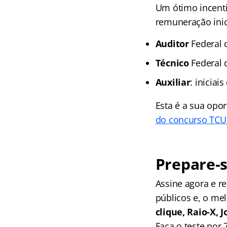
Um ótimo incenti
remuneração inic
Auditor
Federal 
Técnico
Federal d
Auxiliar
: iniciais
Esta é a sua opor
do concurso TCU 
Prepare-s
Assine agora e 
públicos e, o me
clique, Raio-X,
Faça o teste por