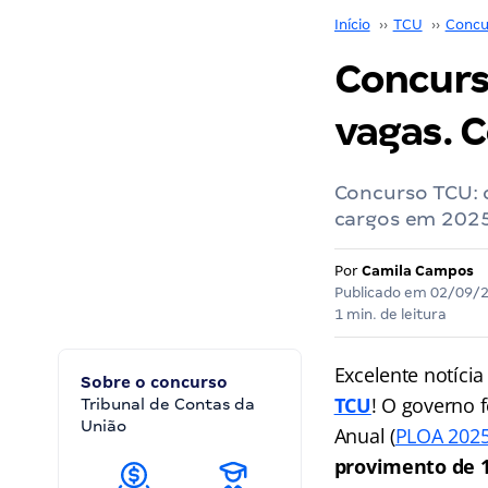
Início
››
TCU
››
Concu
Concurs
vagas. C
Concurso TCU: 
cargos em 2025
Por
Camila Campos
Publicado em
02/09/
1 min. de leitura
Excelente notíci
Sobre o concurso
TCU
! O governo 
Tribunal de Contas da
União
Anual (
PLOA 202
provimento de 1