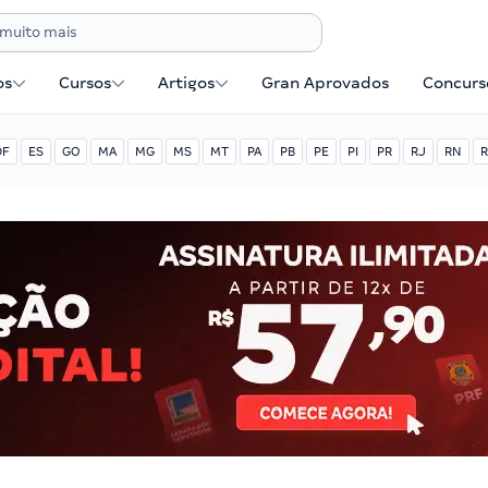
os
Cursos
Artigos
Gran Aprovados
Concurse
DF
ES
GO
MA
MG
MS
MT
PA
PB
PE
PI
PR
RJ
RN
R