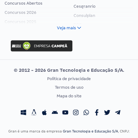
Concursos Abertos
Cesgranrio
Concursos 2026
Consulplan
Concursos 2025
FCC
Veja mais
Concurso Nacional Unificado
FGV
Concurso Ibama
Idecan
Concurso MPU
Selecon
Editais publicados
Uniase
© 2012 - 2026 Gran Tecnologia e Educação S/A.
Vunesp
Política de privacidade
CONCURSOS POR PROFISSÃO
EXAME DE ORDEM
Termos de uso
Concursos Administrativos
OAB
Mapa do site
Concursos Educação
Prova OAB
Concursos Fiscais
Calendário OAB
Concursos Jurídicos
Questões OAB
Concursos Militares
Recursos OAB
Gran é uma marca da empresa
Gran Tecnologia e Educação S/A
, CNPJ:
Concursos Policiais
Exame de Ordem