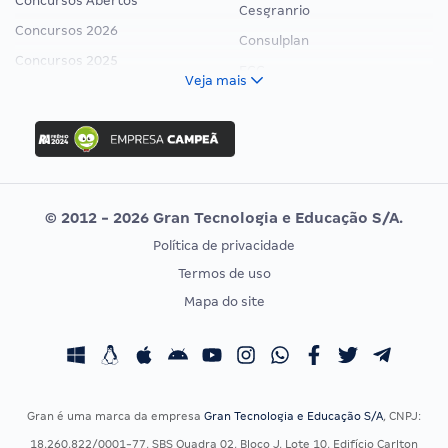
Concursos Abertos
Cesgranrio
Concursos 2026
Consulplan
Concursos 2025
FCC
Veja mais
Concurso Nacional Unificado
FGV
Concurso Ibama
Idecan
Concurso MPU
Selecon
Editais publicados
Uniase
© 2012 - 2026 Gran Tecnologia e Educação S/A.
Vunesp
Política de privacidade
CONCURSOS POR PROFISSÃO
EXAME DE ORDEM
Termos de uso
Concursos Administrativos
OAB
Mapa do site
Concursos Educação
Prova OAB
Concursos Fiscais
Calendário OAB
Concursos Jurídicos
Questões OAB
Concursos Militares
Recursos OAB
Gran é uma marca da empresa
Gran Tecnologia e Educação S/A
, CNPJ:
Concursos Policiais
Exame de Ordem
18.260.822/0001-77, SBS Quadra 02, Bloco J, Lote 10, Edifício Carlton