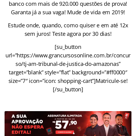
banco com mais de 920.000 questões de prova!
Garanta já a sua vaga! Mude de vida em 2019!
Estude onde, quando, como quiser e em até 12x
sem juros! Teste agora por 30 dias!
[su_button
url=”https://www.grancursosonline.com.br/concur
so/tj-am-tribunal-de-justica-do-amazonas”
target=”blank” style=”flat” background=”#ff0000″
size=”7″ icon=”icon: shopping-cart”]Matricule-se!
[/su_button]