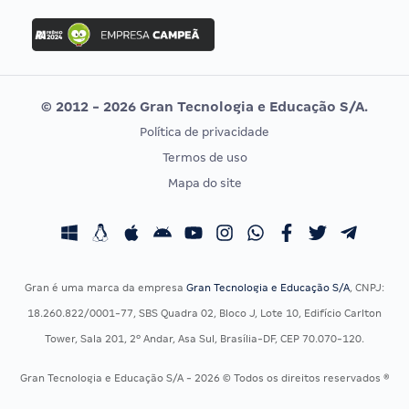
Concurso Ibama
Idecan
Concurso MPU
Selecon
Editais publicados
Uniase
© 2012 - 2026 Gran Tecnologia e Educação S/A.
Vunesp
Política de privacidade
CONCURSOS POR PROFISSÃO
EXAME DE ORDEM
Termos de uso
Concursos Administrativos
OAB
Mapa do site
Concursos Educação
Prova OAB
Concursos Fiscais
Calendário OAB
Concursos Jurídicos
Questões OAB
Concursos Militares
Recursos OAB
Gran é uma marca da empresa
Gran Tecnologia e Educação S/A
, CNPJ:
Concursos Policiais
Exame de Ordem
18.260.822/0001-77, SBS Quadra 02, Bloco J, Lote 10, Edifício Carlton
Concursos Saúde
Tower, Sala 201, 2º Andar, Asa Sul, Brasília-DF, CEP 70.070-120.
Concursos Tribunais
Gran Tecnologia e Educação S/A - 2026 © Todos os direitos reservados ®
Residência Multiprofissional