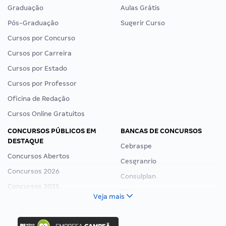
Graduação
Aulas Grátis
Pós-Graduação
Sugerir Curso
Cursos por Concurso
Cursos por Carreira
Cursos por Estado
Cursos por Professor
Oficina de Redação
Cursos Online Gratuitos
CONCURSOS PÚBLICOS EM
BANCAS DE CONCURSOS
DESTAQUE
Cebraspe
Concursos Abertos
Cesgranrio
Concursos 2026
Consulplan
Concursos 2025
FCC
Veja mais
Concurso Nacional Unificado
FGV
Concurso Ibama
Idecan