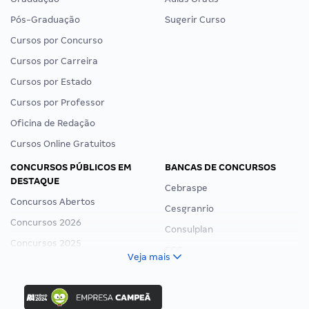
Pós-Graduação
Sugerir Curso
Cursos por Concurso
Cursos por Carreira
Cursos por Estado
Cursos por Professor
Oficina de Redação
Cursos Online Gratuitos
CONCURSOS PÚBLICOS EM
BANCAS DE CONCURSOS
DESTAQUE
Cebraspe
Concursos Abertos
Cesgranrio
Concursos 2026
Consulplan
Concursos 2025
FCC
Veja mais
Concurso Nacional Unificado
FGV
Concurso Ibama
Idecan
Concurso MPU