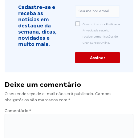
Cadastre-se e
receba as
notícias em
Concordo com a Política de
destaque da
Privacidade e aceito
semana, dicas,
receber comunicações do
novidades e
Gran Cursos Online.
muito mais.
Deixe um comentário
O seu endereço de e-mail não será publicado.
Campos
obrigatórios são marcados com
*
Comentário
*