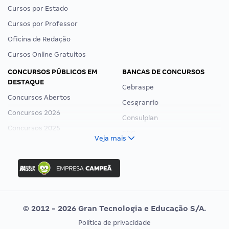
Cursos por Estado
Cursos por Professor
Oficina de Redação
Cursos Online Gratuitos
CONCURSOS PÚBLICOS EM
BANCAS DE CONCURSOS
DESTAQUE
Cebraspe
Concursos Abertos
Cesgranrio
Concursos 2026
Consulplan
Concursos 2025
FCC
Veja mais
Concurso Nacional Unificado
FGV
Concurso Ibama
Idecan
Concurso MPU
Selecon
Editais publicados
Uniase
© 2012 - 2026 Gran Tecnologia e Educação S/A.
Vunesp
Política de privacidade
CONCURSOS POR PROFISSÃO
EXAME DE ORDEM