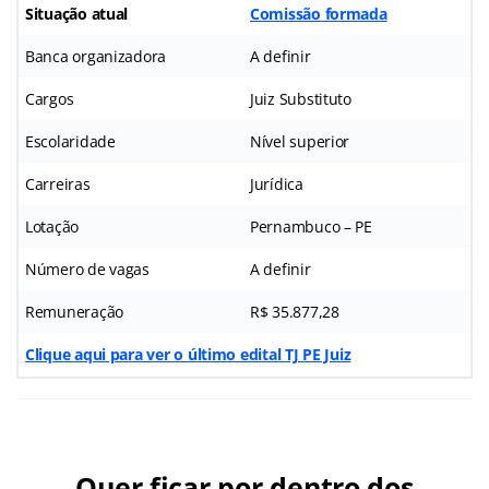
Situação atual
Comissão formada
Banca organizadora
A definir
Cargos
Juiz Substituto
Escolaridade
Nível superior
Carreiras
Jurídica
Lotação
Pernambuco – PE
Número de vagas
A definir
Remuneração
R$ 35.877,28
Clique aqui para ver o último edital TJ PE Juiz
Quer ficar por dentro dos