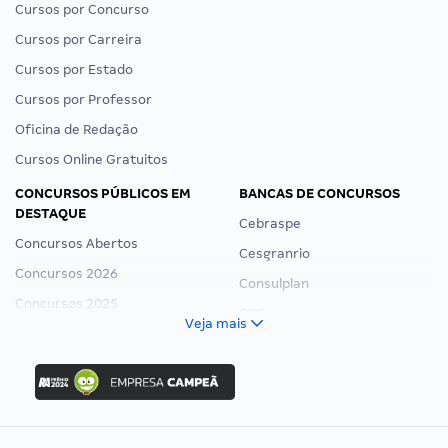
Cursos por Concurso
Cursos por Carreira
Cursos por Estado
Cursos por Professor
Oficina de Redação
Cursos Online Gratuitos
CONCURSOS PÚBLICOS EM
BANCAS DE CONCURSOS
DESTAQUE
Cebraspe
Concursos Abertos
Cesgranrio
Concursos 2026
Consulplan
Concursos 2025
FCC
Veja mais
Concurso Nacional Unificado
FGV
Concurso Ibama
Idecan
Concurso MPU
Selecon
Editais publicados
Uniase