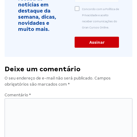
notícias em
Concordo com a Política de
destaque da
Privacidade e aceito
semana, dicas,
receber comunicações do
novidades e
Gran Cursos Online.
muito mais.
Deixe um comentário
O seu endereço de e-mail não será publicado.
Campos
obrigatórios são marcados com
*
Comentário
*