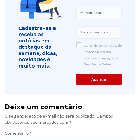
Cadastre-se e
receba as
notícias em
Concordo com a Política de
destaque da
Privacidade e aceito
semana, dicas,
receber comunicações do
novidades e
Gran Cursos Online.
muito mais.
Deixe um comentário
O seu endereço de e-mail não será publicado.
Campos
obrigatórios são marcados com
*
Comentário
*