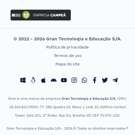
Concurso Nacional Unificado
FGV
Concurso Ibama
Idecan
Concurso MPU
Selecon
Editais publicados
Uniase
© 2012 - 2026 Gran Tecnologia e Educação S/A.
Vunesp
Política de privacidade
CONCURSOS POR PROFISSÃO
EXAME DE ORDEM
Termos de uso
Concursos Administrativos
OAB
Mapa do site
Concursos Educação
Prova OAB
Concursos Fiscais
Calendário OAB
Concursos Jurídicos
Questões OAB
Concursos Militares
Recursos OAB
Gran é uma marca da empresa
Gran Tecnologia e Educação S/A
, CNPJ:
Concursos Policiais
Exame de Ordem
18.260.822/0001-77, SBS Quadra 02, Bloco J, Lote 10, Edifício Carlton
Concursos Saúde
Tower, Sala 201, 2º Andar, Asa Sul, Brasília-DF, CEP 70.070-120.
Concursos Tribunais
Gran Tecnologia e Educação S/A - 2026 © Todos os direitos reservados ®
Residência Multiprofissional