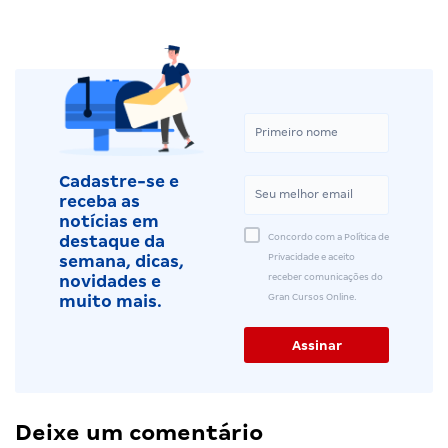
Cadastre-se e
receba as
notícias em
Concordo com a Política de
destaque da
Privacidade e aceito
semana, dicas,
receber comunicações do
novidades e
Gran Cursos Online.
muito mais.
Deixe um comentário