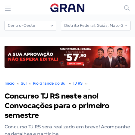
Início
››
Sul
››
Rio Grande do Sul
››
TJ RS
››
Concurso TJ RS
››
Concurso TJ RS neste ano!
Convocações para o primeiro
semestre
Concurso TJ RS será realizado em breve! Acompanhe
os detalhes e participe