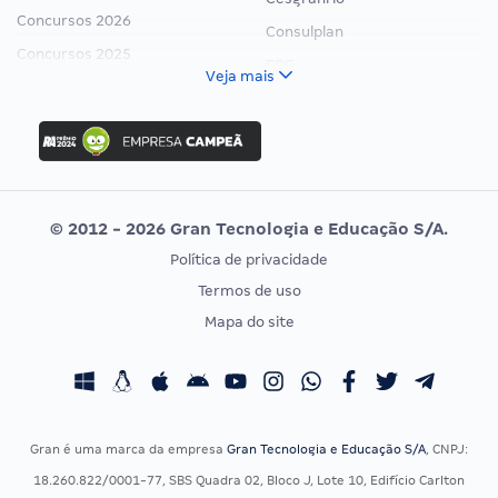
Concursos 2026
Consulplan
Concursos 2025
FCC
Veja mais
Concurso Nacional Unificado
FGV
Concurso Ibama
Idecan
Concurso MPU
Selecon
Editais publicados
Uniase
© 2012 - 2026 Gran Tecnologia e Educação S/A.
Vunesp
Política de privacidade
CONCURSOS POR PROFISSÃO
EXAME DE ORDEM
Termos de uso
Concursos Administrativos
OAB
Mapa do site
Concursos Educação
Prova OAB
Concursos Fiscais
Calendário OAB
Concursos Jurídicos
Questões OAB
Concursos Militares
Recursos OAB
Gran é uma marca da empresa
Gran Tecnologia e Educação S/A
, CNPJ:
Concursos Policiais
Exame de Ordem
18.260.822/0001-77, SBS Quadra 02, Bloco J, Lote 10, Edifício Carlton