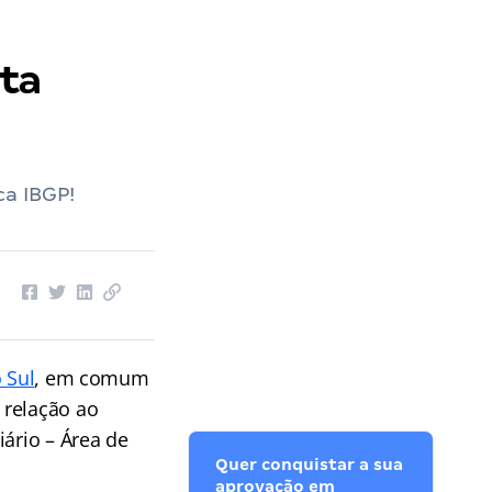
eta
ca IBGP!
 Sul
, em comum
 relação ao
iário – Área de
Quer conquistar a sua
aprovação em