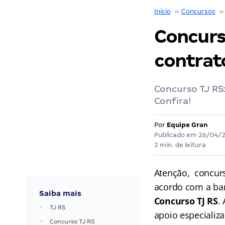
Início
››
Concursos
››
Concurs
contrat
Concurso TJ RS
Confira!
Por
Equipe Gran
Publicado em
26/04/
2 min. de leitura
Atenção, concur
acordo com a ban
Saiba mais
Concurso TJ RS
.
TJ RS
apoio especializa
Concurso TJ RS