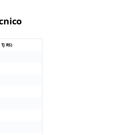
cnico
 TJ RS
)