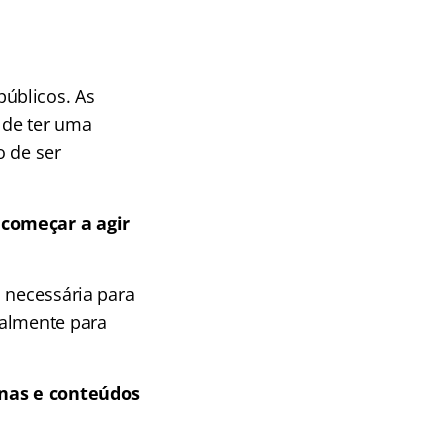
úblicos. As
 de ter uma
o de ser
 começar a agir
 necessária para
almente para
linas e conteúdos