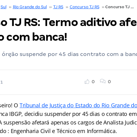
Sul
››
Rio Grande do Sul
››
TJ RS
››
Concurso TJ RS
››
Concurso TJ RS: Termo aditivo afeta contrato com banca!
o TJ RS: Termo aditivo af
o com banca!
: órgão suspende por 45 dias contrato com a ban
0
0
21
seiro! O
Tribunal de Justiça do Estado do Rio Grande do
ca IBGP, decidiu suspender por 45 dias o contrato em
 A suspensão afetará apenas os cargos de Analista Judic
do : Engenharia Civil e Técnico em Informática.