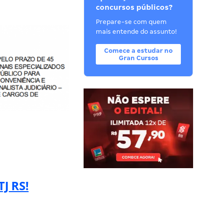
concursos públicos?
Prepare-se com quem
mais entende do assunto!
Comece a estudar no
Gran Cursos
J RS!