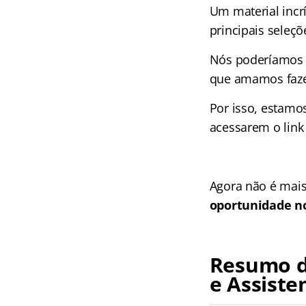
Um material incr
principais seleçõ
Nós poderíamos c
que amamos faze
Por isso, estamo
acessarem o link
Agora não é mais
oportunidade no
Resumo do
e Assisten