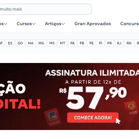
os
Cursos
Artigos
Gran Aprovados
Concurse
DF
ES
GO
MA
MG
MS
MT
PA
PB
PE
PI
PR
RJ
RN
R