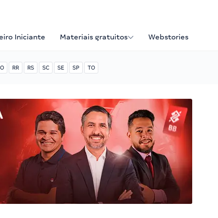
iro Iniciante
Materiais gratuitos
Webstories
O
RR
RS
SC
SE
SP
TO