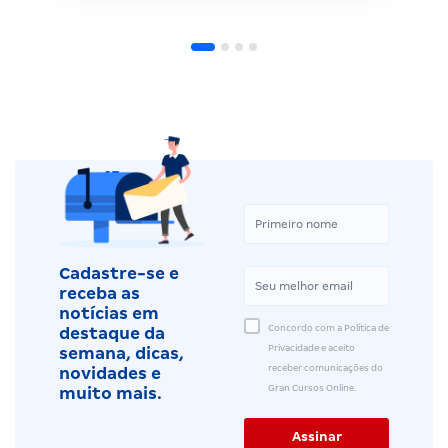
Cadastre-se e
receba as
notícias em
Concordo com a Política de
destaque da
Privacidade e aceito
semana, dicas,
receber comunicações do
novidades e
Gran Cursos Online.
muito mais.