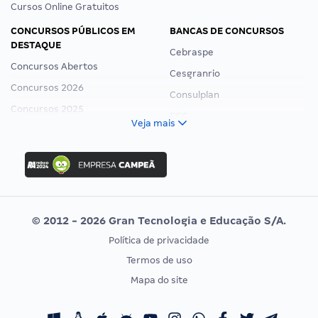
Cursos Online Gratuitos
CONCURSOS PÚBLICOS EM
BANCAS DE CONCURSOS
DESTAQUE
Cebraspe
Concursos Abertos
Cesgranrio
Concursos 2026
Consulplan
Concursos 2025
FCC
Veja mais
Concurso Nacional Unificado
FGV
Concurso Ibama
Idecan
Concurso MPU
Selecon
Editais publicados
Uniase
© 2012 - 2026 Gran Tecnologia e Educação S/A.
Vunesp
Política de privacidade
CONCURSOS POR PROFISSÃO
EXAME DE ORDEM
Termos de uso
Concursos Administrativos
OAB
Mapa do site
Concursos Educação
Prova OAB
Concursos Fiscais
Calendário OAB