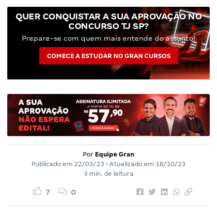
QUER CONQUISTAR A SUA APROVAÇÃO NO
CONCURSO TJ SP?
Prepare-se com quem mais entende do assunto!
COMECE A ESTUDAR NO GRAN CURSOS
Por
Equipe Gran
Publicado em
22/03/23
• Atualizado em
18/10/23
3 min. de leitura
7
0