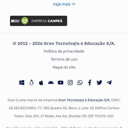
FCC
Veja mais
Concurso Nacional Unificado
FGV
Concurso Ibama
Idecan
Concurso MPU
Selecon
Editais publicados
Uniase
© 2012 - 2026 Gran Tecnologia e Educação S/A.
Vunesp
Política de privacidade
CONCURSOS POR PROFISSÃO
EXAME DE ORDEM
Termos de uso
Concursos Administrativos
OAB
Mapa do site
Concursos Educação
Prova OAB
Concursos Fiscais
Calendário OAB
Concursos Jurídicos
Questões OAB
Concursos Militares
Recursos OAB
Gran é uma marca da empresa
Gran Tecnologia e Educação S/A
, CNPJ:
Concursos Policiais
Exame de Ordem
18.260.822/0001-77, SBS Quadra 02, Bloco J, Lote 10, Edifício Carlton
Concursos Saúde
Tower, Sala 201, 2º Andar, Asa Sul, Brasília-DF, CEP 70.070-120.
Concursos Tribunais