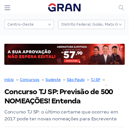
Início
››
Concursos
››
Sudeste
››
São Paulo
››
TJ SP
››
Concurso TJ
Concurso TJ SP: Previsão de 500
NOMEAÇÕES! Entenda
Concurso TJ SP: o último certame que ocorreu em
2017 pode ter novas nomeações para Escrevente