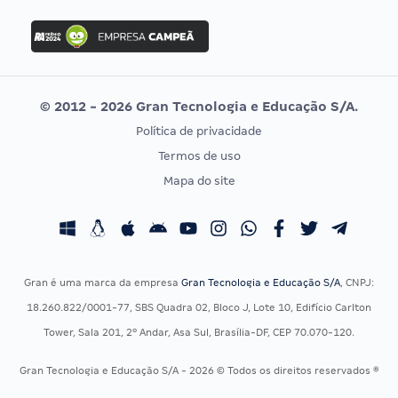
FGV
Concurso Ibama
Idecan
Concurso MPU
Selecon
Editais publicados
Uniase
© 2012 - 2026 Gran Tecnologia e Educação S/A.
Vunesp
Política de privacidade
CONCURSOS POR PROFISSÃO
EXAME DE ORDEM
Termos de uso
Concursos Administrativos
OAB
Mapa do site
Concursos Educação
Prova OAB
Concursos Fiscais
Calendário OAB
Concursos Jurídicos
Questões OAB
Concursos Militares
Recursos OAB
Gran é uma marca da empresa
Gran Tecnologia e Educação S/A
, CNPJ:
Concursos Policiais
Exame de Ordem
18.260.822/0001-77, SBS Quadra 02, Bloco J, Lote 10, Edifício Carlton
Concursos Saúde
Tower, Sala 201, 2º Andar, Asa Sul, Brasília-DF, CEP 70.070-120.
Concursos Tribunais
Gran Tecnologia e Educação S/A - 2026 © Todos os direitos reservados ®
Residência Multiprofissional