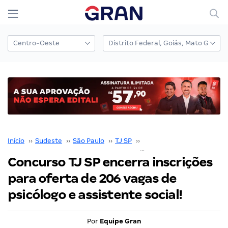
Início
››
Sudeste
››
São Paulo
››
TJ SP
››
Concurso TJ SP
››
Concurso TJ SP encerra inscrições
para oferta de 206 vagas de
psicólogo e assistente social!
Por
Equipe Gran