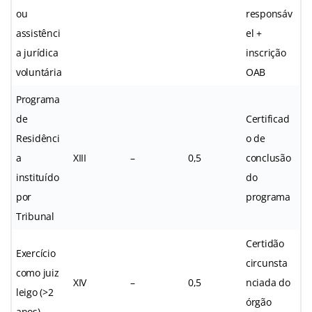
ou
responsáv
assistênci
el +
a jurídica
inscrição
voluntária
OAB
Programa
de
Certificad
Residênci
o de
a
XIII
–
0,5
conclusão
instituído
do
por
programa
Tribunal
Certidão
Exercício
circunsta
como juiz
XIV
–
0,5
nciada do
leigo (>2
órgão
anos)