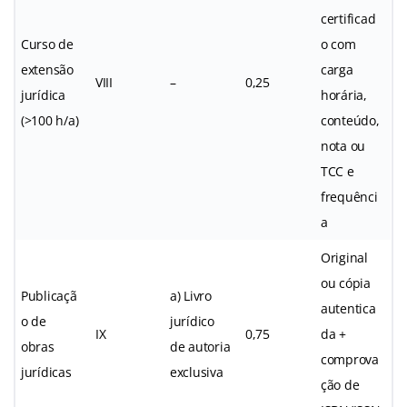
certificad
Curso de
o com
extensão
carga
VIII
–
0,25
jurídica
horária,
(>100 h/a)
conteúdo,
nota ou
TCC e
frequênci
a
Original
ou cópia
Publicaçã
a) Livro
autentica
o de
jurídico
IX
0,75
da +
obras
de autoria
comprova
jurídicas
exclusiva
ção de