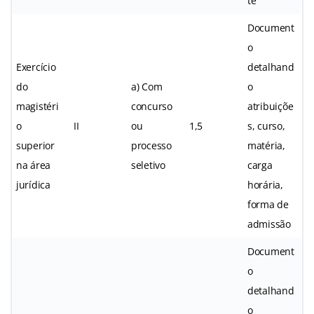
te
Document
o
Exercício
detalhand
do
a) Com
o
magistéri
concurso
atribuiçõe
o
II
ou
1,5
s, curso,
superior
processo
matéria,
na área
seletivo
carga
jurídica
horária,
forma de
admissão
Document
o
detalhand
o