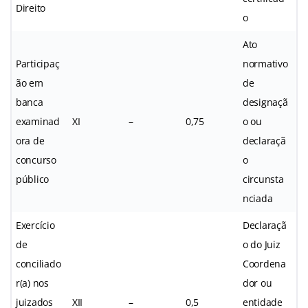
Direito
o
Ato
Participaç
normativo
ão em
de
banca
designaçã
examinad
XI
–
0,75
o ou
ora de
declaraçã
concurso
o
público
circunsta
nciada
Exercício
Declaraçã
de
o do Juiz
conciliado
Coordena
r(a) nos
dor ou
juizados
XII
–
0,5
entidade