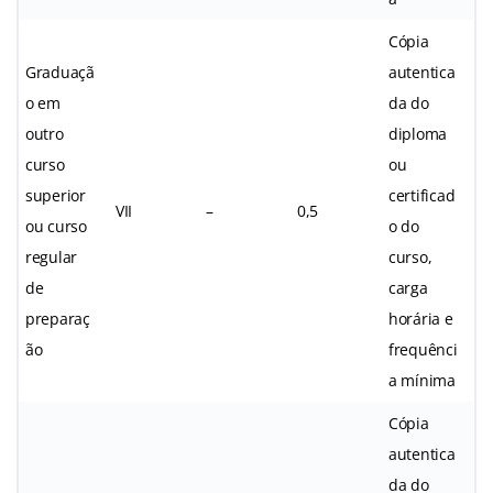
Cópia
Graduaçã
autentica
o em
da do
outro
diploma
curso
ou
superior
certificad
VII
–
0,5
ou curso
o do
regular
curso,
de
carga
preparaç
horária e
ão
frequênci
a mínima
Cópia
autentica
da do