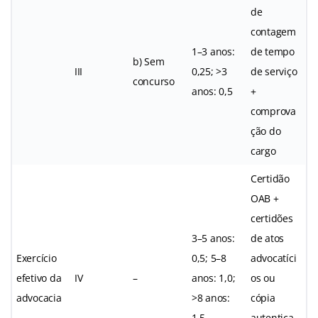
de
contagem
1–3 anos:
de tempo
b) Sem
III
0,25; >3
de serviço
concurso
anos: 0,5
+
comprova
ção do
cargo
Certidão
OAB +
certidões
3–5 anos:
de atos
Exercício
0,5; 5–8
advocatíci
efetivo da
IV
–
anos: 1,0;
os ou
advocacia
>8 anos:
cópia
1,5
autentica