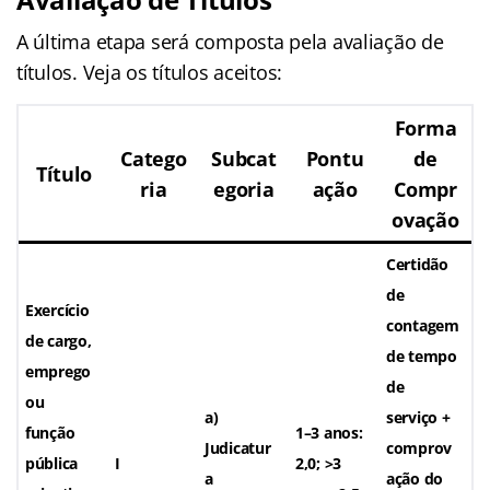
A última etapa será composta pela avaliação de
títulos. Veja os títulos aceitos:
Forma
Catego
Subcat
Pontu
de
Título
ria
egoria
ação
Compr
ovação
Certidão
de
Exercício
contagem
de cargo,
de tempo
emprego
de
ou
a)
serviço +
função
1–3 anos:
Judicatur
comprov
pública
I
2,0; >3
a
ação do