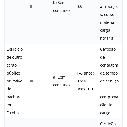
b) Sem
II
0,5
atribuiçõe
concurso
s, curso,
matéria,
carga
horária
Exercício
Certidão
de outro
de
cargo
contagem
público
1–3 anos:
de tempo
a) Com
privativo
III
0,5; >3
de serviço
concurso
de
anos: 1,0
+
bacharel
comprova
em
ção do
Direito
cargo
Certidão