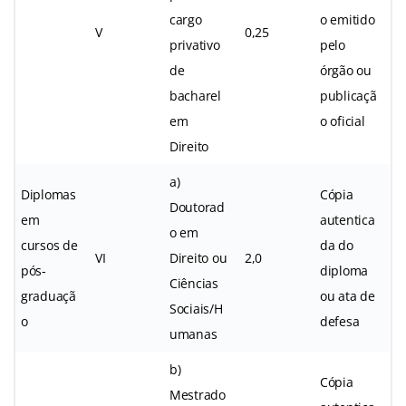
cargo
o emitido
V
0,25
privativo
pelo
de
órgão ou
bacharel
publicaçã
em
o oficial
Direito
a)
Diplomas
Cópia
Doutorad
em
autentica
o em
cursos de
da do
VI
Direito ou
2,0
pós-
diploma
Ciências
graduaçã
ou ata de
Sociais/H
o
defesa
umanas
b)
Cópia
Mestrado