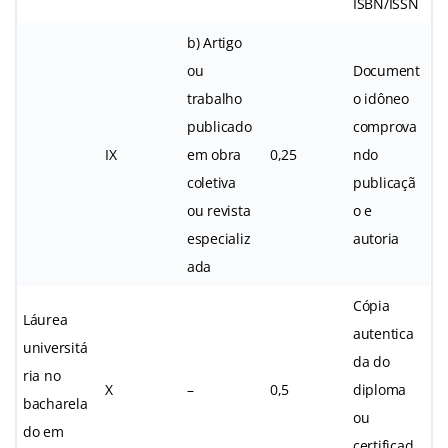
ISBN/ISSN
b) Artigo
ou
Document
trabalho
o idôneo
publicado
comprova
IX
em obra
0,25
ndo
coletiva
publicaçã
ou revista
o e
especializ
autoria
ada
Cópia
Láurea
autentica
universitá
da do
ria no
X
–
0,5
diploma
bacharela
ou
do em
certificad