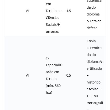
autentica
em
da do
VI
Direito ou
1,5
diploma
Ciências
ou ata de
Sociais/H
defesa
umanas
Cópia
autentica
da do
c)
diploma/c
Especializ
ertificado
ação em
VI
0,5
+
Direito
histórico
(mín. 360
escolar +
h/a)
TCC ou
monografi
a