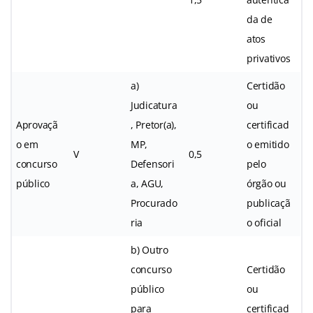
da de
atos
privativos
a)
Certidão
Judicatura
ou
Aprovaçã
, Pretor(a),
certificad
o em
MP,
o emitido
V
0,5
concurso
Defensori
pelo
público
a, AGU,
órgão ou
Procurado
publicaçã
ria
o oficial
b) Outro
concurso
Certidão
público
ou
para
certificad