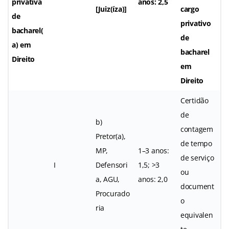
privativa
anos: 2,5
[Juiz(íza)]
cargo
de
privativo
bacharel(
de
a) em
bacharel
Direito
em
Direito
Certidão
de
b)
contagem
Pretor(a),
de tempo
MP,
1–3 anos:
de serviço
I
Defensori
1,5; >3
ou
a, AGU,
anos: 2,0
document
Procurado
o
ria
equivalen