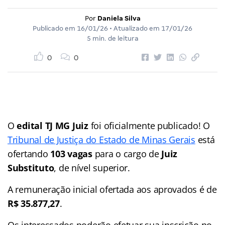
Por
Daniela Silva
Publicado em
16/01/26
• Atualizado em
17/01/26
5 min. de leitura
0
0
O
edital TJ MG Juiz
foi oficialmente publicado! O
Tribunal de Justiça do Estado de Minas Gerais
está
ofertando
103 vagas
para o cargo de
Juiz
Substituto
, de nível superior.
A remuneração inicial ofertada aos aprovados é de
R$ 35.877,27
.
Os interessados poderão efetuar sua inscrição no