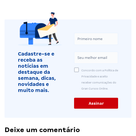
Cadastre-se e
receba as
notícias em
Concordo com a Política de
destaque da
Privacidade e aceito
semana, dicas,
receber comunicações do
novidades e
Gran Cursos Online.
muito mais.
Deixe um comentário