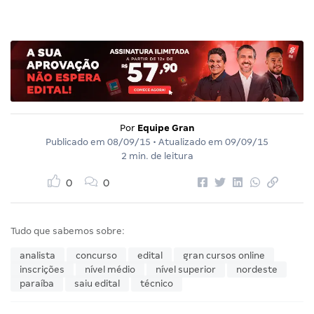
Por
Equipe Gran
Publicado em
08/09/15
• Atualizado em
09/09/15
2 min. de leitura
0
0
Tudo que sabemos sobre:
analista
concurso
edital
gran cursos online
inscrições
nível médio
nível superior
nordeste
paraíba
saiu edital
técnico