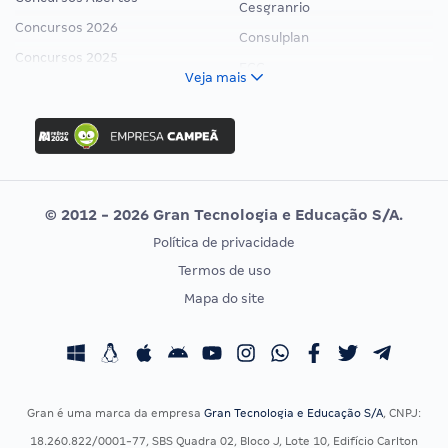
Cesgranrio
Concursos 2026
Consulplan
Concursos 2025
FCC
Veja mais
Concurso Nacional Unificado
FGV
Concurso Ibama
Idecan
Concurso MPU
Selecon
Editais publicados
Uniase
© 2012 - 2026 Gran Tecnologia e Educação S/A.
Vunesp
Política de privacidade
CONCURSOS POR PROFISSÃO
EXAME DE ORDEM
Termos de uso
Concursos Administrativos
OAB
Mapa do site
Concursos Educação
Prova OAB
Concursos Fiscais
Calendário OAB
Concursos Jurídicos
Questões OAB
Concursos Militares
Recursos OAB
Gran é uma marca da empresa
Gran Tecnologia e Educação S/A
, CNPJ:
Concursos Policiais
Exame de Ordem
18.260.822/0001-77, SBS Quadra 02, Bloco J, Lote 10, Edifício Carlton