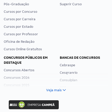
Pós-Graduação
Sugerir Curso
Cursos por Concurso
Cursos por Carreira
Cursos por Estado
Cursos por Professor
Oficina de Redação
Cursos Online Gratuitos
CONCURSOS PÚBLICOS EM
BANCAS DE CONCURSOS
DESTAQUE
Cebraspe
Concursos Abertos
Cesgranrio
Concursos 2026
Consulplan
Concursos 2025
FCC
Veja mais
Concurso Nacional Unificado
FGV
Concurso Ibama
Idecan
Concurso MPU
Selecon