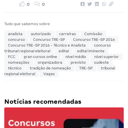
0
0
Tudo que sabemos sobre:
analista
autorizado
carreiras
Comissão
concurso
Concurso TRE-SP
Concurso TRE-SP 2016
Concurso TRE-SP 2016 - Técnico e Analista
concurso
tribunal regional eleitoral
edital
edital iminente
FCC
gran cursos online
nível médio
nível superior
nomeações
organizadora
previsto
sudeste
técnico
tradição de nomeação
TRE-SP
tribunal
regional eleitoral
Vagas
Notícias recomendadas