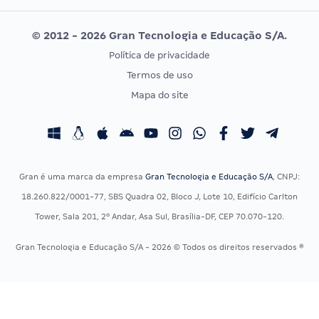
Editais publicados
Uniase
© 2012 - 2026 Gran Tecnologia e Educação S/A.
Vunesp
Política de privacidade
CONCURSOS POR PROFISSÃO
EXAME DE ORDEM
Termos de uso
Concursos Administrativos
OAB
Mapa do site
Concursos Educação
Prova OAB
Concursos Fiscais
Calendário OAB
Concursos Jurídicos
Questões OAB
Concursos Militares
Recursos OAB
Gran é uma marca da empresa
Gran Tecnologia e Educação S/A
, CNPJ:
Concursos Policiais
Exame de Ordem
18.260.822/0001-77, SBS Quadra 02, Bloco J, Lote 10, Edifício Carlton
Concursos Saúde
Tower, Sala 201, 2º Andar, Asa Sul, Brasília-DF, CEP 70.070-120.
Concursos Tribunais
Gran Tecnologia e Educação S/A - 2026 © Todos os direitos reservados ®
Residência Multiprofissional