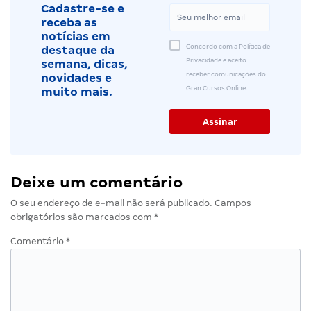
Cadastre-se e
receba as
notícias em
Concordo com a Política de
destaque da
Privacidade e aceito
semana, dicas,
receber comunicações do
novidades e
Gran Cursos Online.
muito mais.
Deixe um comentário
O seu endereço de e-mail não será publicado.
Campos
obrigatórios são marcados com
*
Comentário
*